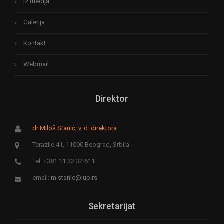
Iz medija
Galerija
Kontakt
Webmail
Direktor
dr Miloš Stanić, v. d. direktora
Terazije 41, 11000 Beograd, Srbija
Tel: +381 11 32 32 611
email:
m.stanic@iup.rs
Sekretarijat