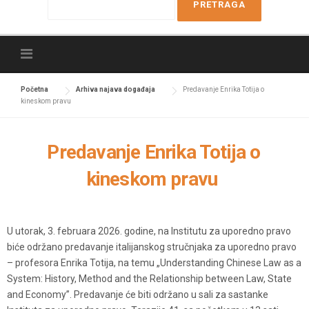
e
a
r
c
h
f
Početna
Arhiva najava događaja
Predavanje Enrika Totija o
kineskom pravu
o
r
:
Predavanje Enrika Totija o
kineskom pravu
U utorak, 3. februara 2026. godine, na Institutu za uporedno pravo
biće održano predavanje italijanskog stručnjaka za uporedno pravo
– profesora Enrika Totija, na temu „Understanding Chinese Law as a
System: History, Method and the Relationship between Law, State
and Economy”. Predavanje će biti održano u sali za sastanke