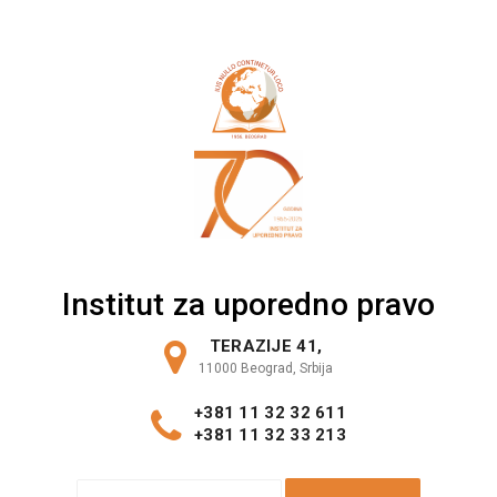
Skip
to
content
Institut za uporedno pravo
TERAZIJE 41,
11000 Beograd, Srbija
+381 11 32 32 611
+381 11 32 33 213
S