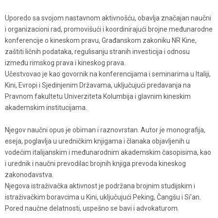
Uporedo sa svojom nastavnom aktivnošću, obavlja značajan naučni
i organizacioni rad, promovišući i koordinirajući brojne međunarodne
konferencije o kineskom pravu, Građanskom zakoniku NR Kine,
zaštiti ličnih podataka, regulisanju stranih investicija i odnosu
između rimskog prava i kineskog prava.
Učestvovao je kao govornik na konferencijama i seminarima u Italiji,
Kini, Evropi i Sjedinjenim Državama, uključujući predavanja na
Pravnom fakultetu Univerziteta Kolumbija i glavnim kineskim
akademskim institucijama.
Njegov naučni opus je obiman i raznovrstan. Autor je monografija,
eseja, poglavlja u uredničkim knjigama i članaka objavljenih u
vodećim italijanskim i međunarodnim akademskim časopisima, kao
i urednik i naučni prevodilac brojnih knjiga prevoda kineskog
zakonodavstva.
Njegova istraživačka aktivnost je podržana brojnim studijskim i
istraživačkim boravcima u Kini, uključujući Peking, Čangšu i Si’an.
Pored naučne delatnosti, uspešno se bavi i advokaturom.