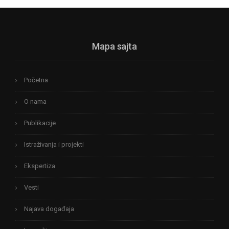
Mapa sajta
Početna
O nama
Publikacije
Istraživanja i projekti
Ekspertiza
Vesti
Najava događaja