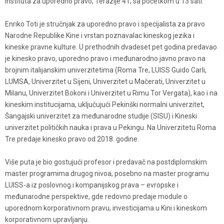
Instituta za uporedno pravo, Terazije 41, sa početkom u 13 sati.
Enriko Toti je stručnjak za uporedno pravo i specijalista za pravo
Narodne Republike Kine i vrstan poznavalac kineskog jezika i
kineske pravne kulture. U prethodnih dvadeset pet godina predavao
je kinesko pravo, uporedno pravo i međunarodno javno pravo na
brojnim italijanskim univerzitetima (Roma Tre, LUISS Guido Carli,
LUMSA, Univerzitet u Sijeni, Univerzitet u Mačerati, Univerzitet u
Milanu, Univerzitet Bokoni i Univerzitet u Rimu Tor Vergata), kao i na
kineskim institucijama, uključujući Pekinški normalni univerzitet,
Šangajski univerzitet za međunarodne studije (SISU) i Kineski
univerzitet političkih nauka i prava u Pekingu. Na Univerzitetu Roma
Tre predaje kinesko pravo od 2018. godine.
Više puta je bio gostujući profesor i predavač na postdiplomskim
master programima drugog nivoa, posebno na master programu
LUISS-a iz poslovnog i kompanijskog prava – evropske i
međunarodne perspektive, gde redovno predaje module o
uporednom korporativnom pravu, investicijama u Kini i kineskom
korporativnom upravljanju.