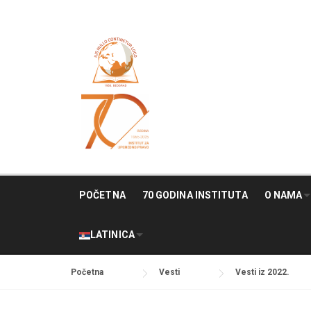
Skip
to
content
POČETNA
70 GODINA INSTITUTA
O NAMA
LATINICA
Početna
Vesti
Vesti iz 2022.