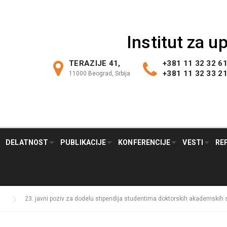
Institut za 
TERAZIJE 41,
+381 11 32 32 6
+381 11 32 33 2
11000 Beograd, Srbija
DELATNOST
PUBLIKACIJE
KONFERENCIJE
VESTI
RE
23. javni poziv za dodelu stipendija studentima doktorskih akademskih 