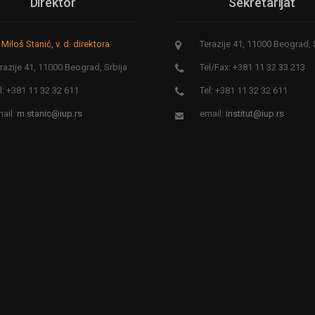
Direktor
Sekretarijat
 Miloš Stanić, v. d. direktora
Terazije 41, 11000 Beograd, 
razije 41, 11000 Beograd, Srbija
Tel/Fax: +381 11 32 33 213
l: +381 11 32 32 611
Tel: +381 11 32 32 611
ail:
m.stanic@iup.rs
email:
institut@iup.rs