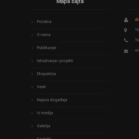
Mapa sajta
dr
Početna
Te
O nama
Te
Publikacije
em
Istraživanja i projekti
Ekspertiza
Vesti
Najava događaja
Iz medija
Galerija
Kontakt