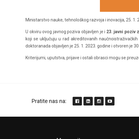
Ministarstvo nauke, tehnološkog razvoja i inovacija, 25. 1.
U okviru ovog javnog poziva objavlјen je i
23. javni poziv
koji se uklјučuju u rad akreditovanih naučnoistraživačkih
doktoranada objavlјen je 25. 1. 2023. godine i otvoren je 3
Kriterijumi, uputstva, prijave i ostali obrasci mogu se preu
Pratite nas na: