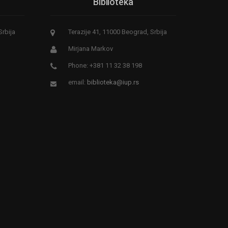
Biblioteka
Srbija
Terazije 41, 11000 Beograd, Srbija
Mirjana Markov
Phone: +381 11 32 38 198
email:
biblioteka@iup.rs