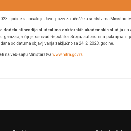
 2023. godine raspisalo je Javni poziv za učešće u sredstvima Ministarst
 za dodelu stipendija studentima doktorskih akademskih studija
na v
 organizacija čiji je osnivač Republika Srbija, autonomna pokrajina ili
0 dana od datuma objavlјivanja zaklјučno sa 24. 2. 2023. godine.
zeti na veb-sajtu Ministarstva
www.nitra.gov.rs
.