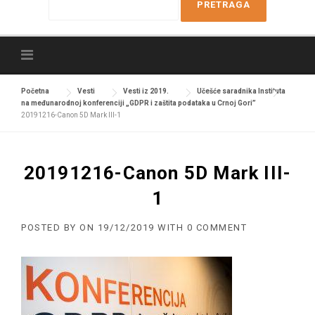
e
a
r
c
h
f
Početna
Vesti
Vesti iz 2019.
Učešće saradnika Instituta
na međunarodnoj konferenciji „GDPR i zaštita podataka u Crnoj Gori”
o
20191216-Canon 5D Mark III-1
r
:
20191216-Canon 5D Mark III-
1
POSTED BY
ON
19/12/2019
WITH
0 COMMENT