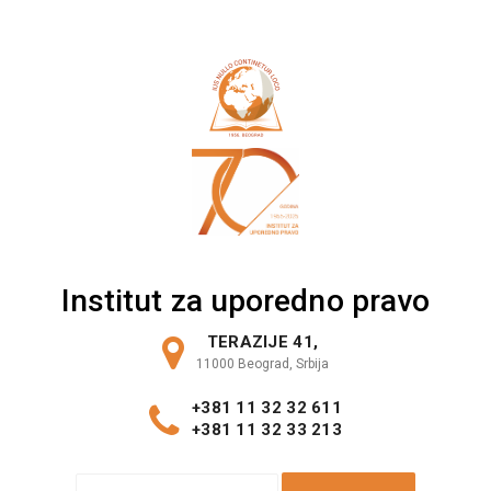
Skip
to
content
Institut za uporedno pravo
TERAZIJE 41,
11000 Beograd, Srbija
+381 11 32 32 611
+381 11 32 33 213
S