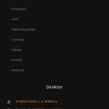
Ekspertiza
Vesti
Najava događaja
Iz medija
Galerija
Kontakt
Webmail
Direktor
dr Miloš Stanić, v. d. direktora