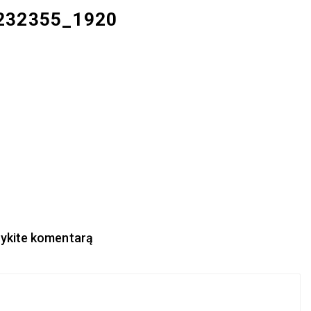
232355_1920
ykite komentarą