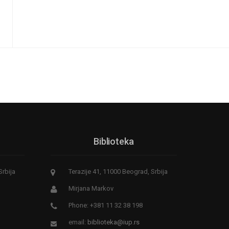
Biblioteka
Srbija
Terazije 41, 11000 Beograd, Srbija
Mirjana Markov
Phone: +381 11 32 38 198
email:
biblioteka@iup.rs