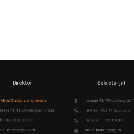
Direktor
Sekretarijat
 Miloš Stanić, v. d. direktora
Terazije 41, 11000 Beograd, 
razije 41, 11000 Beograd, Srbija
Tel/Fax: +381 11 32 33 213
l: +381 11 32 32 611
Tel: +381 11 32 32 611
ail:
m.stanic@iup.rs
email:
institut@iup.rs