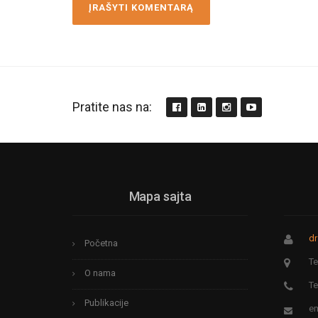
Pratite nas na:
Mapa sajta
dr
Početna
Te
O nama
Te
Publikacije
em