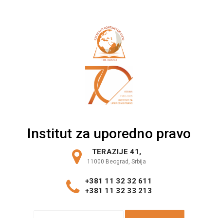
Skip
to
content
Institut za uporedno pravo
TERAZIJE 41,
11000 Beograd, Srbija
+381 11 32 32 611
+381 11 32 33 213
S