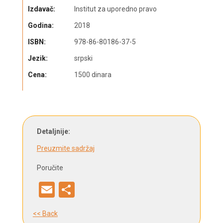
Izdavač:
Institut za uporedno pravo
Godina:
2018
ISBN:
978-86-80186-37-5
Jezik:
srpski
Cena:
1500 dinara
Detaljnije:
Preuzmite sadržaj
Poručite
Email
Dalintis
<< Back