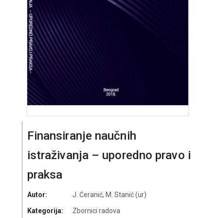
Finansiranje naučnih
istraživanja – uporedno pravo i
praksa
Autor:
J. Ćeranić, M. Stanić (ur)
Kategorija:
Zbornici radova