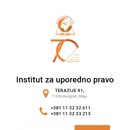
Skip
to
content
Institut za uporedno pravo
TERAZIJE 41,
11000 Beograd, Srbija
+381 11 32 32 611
+381 11 32 33 213
S