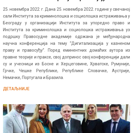
25. новембра 2022. г. Дана 25. новембра 2022. године у свечаној
сали Института за криминолошка и социолошка истраживања у
Београду у организацији Института за упоредно право и
Института за криминолошка и социолошка истраживања уз
подршку Правосудне академије одржана је међународна
научна конференција на тему “Дигитализација у казненом
праву и правосуђу”. Поред еминентних домаћих аутора из
правне теорије и праксе, свој допринос овој конференцији дали
су и учесници из Босне и Херцеговине, Хрватске, Румуније,
Грчке, Чешке Републике, Републике Словачке, Аустрије,
Немачке, Португала и Бразила.
ДЕТАЉНИЈЕ