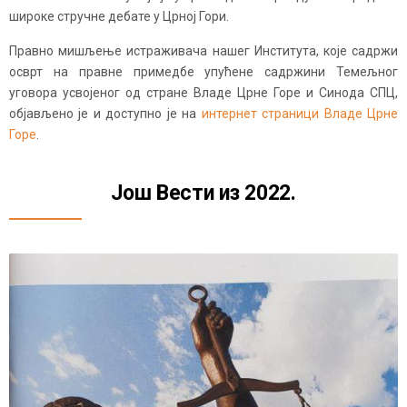
широке стручне дебате у Црној Гори.
Правно мишљење истраживача нашег Института, које садржи
осврт на правне примедбе упућене садржини Темељног
уговора усвојеног од стране Владе Црне Горе и Синода СПЦ,
објављено је и доступно је на
интернет страници Владе Црне
Горе
.
Још Вести из 2022.