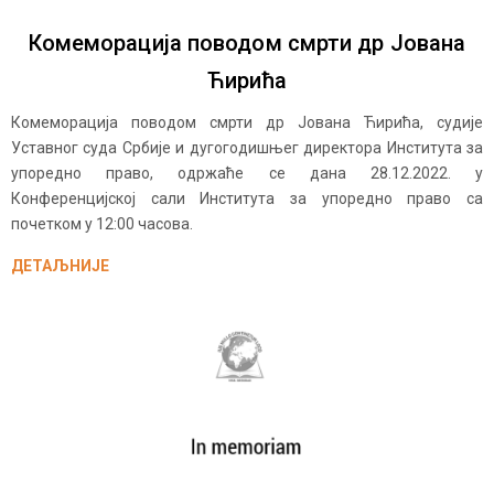
Комеморација поводом смрти др Јована
Ћирића
Комеморација поводом смрти др Јована Ћирића, судије
Уставног суда Србије и дугогодишњег директора Института за
упоредно право, одржаће се дана 28.12.2022. у
Конференцијској сали Института за упоредно право са
почетком у 12:00 часова.
ДЕТАЉНИЈЕ