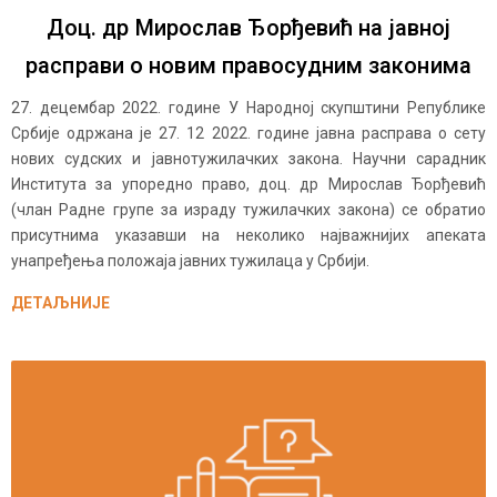
Доц. др Мирослав Ђорђевић на јавној
расправи о новим правосудним законима
27. децембар 2022. године У Народној скупштини Републике
Србије одржана је 27. 12 2022. године јавна расправа о сету
нових судских и јавнотужилачких закона. Научни сарадник
Института за упоредно право, доц. др Мирослав Ђорђевић
(члан Радне групе за израду тужилачких закона) се обратио
присутнима указавши на неколико најважнијих апеката
унапређења положаја јавних тужилаца у Србији.
ДЕТАЉНИЈЕ