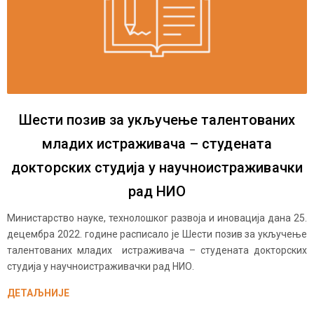
Шести позив за укључење талентованих
младих истраживача – студената
докторских студија у научноистраживачки
рад НИО
Министарство науке, технолошког развоја и иновација дана 25.
децембра 2022. године расписало је Шести позив за укључење
талентованих младих истраживача – студената докторских
студија у научноистраживачки рад НИО.
ДЕТАЉНИЈЕ