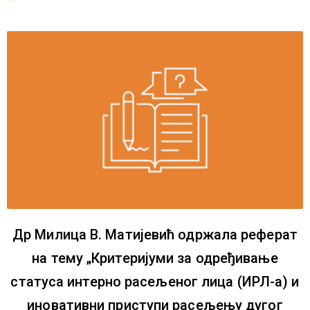
Др Милица В. Матијевић одржала реферат
на тему „Критеријуми за одређивање
статуса интерно расељеног лица (ИРЛ-а) и
иновативни приступи расељењу дугог