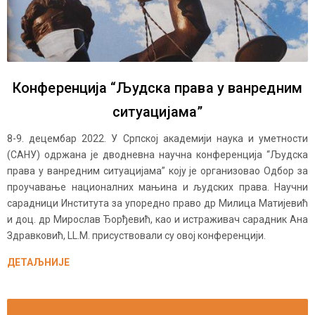
Конференција “Људска права у ванредним
ситуацијама”
8-9. децембар 2022. У Српској академији наука и уметности
(САНУ) одржана је дводневна научна конференција “Људска
права у ванредним ситуацијама” коју је организовао Одбор за
проучавање националних мањина и људских права. Научни
сарадници Института за упоредно право др Милица Матијевић
и доц. др Мирослав Ђорђевић, као и истраживач сарадник Ана
Здравковић, LL.M. присуствовали су овој конференцији.
ДЕТАЉНИЈЕ