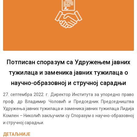
Потписан споразум са Удружењем јавних
тужилаца и заменика јавних тужилаца о
научно-образовној и стручној сарадњи
27. септембра 2022. г. Директор Института за упоредно право
проф. др Владимир Чоловић и Председник Председништва
Удружења јавних тужилаца и заменика јавних тужилаца Лидија
Комлен – Николић закључили су Споразум о научно-образовној
и стручној сарадњи.
ДЕТАЉНИЈЕ