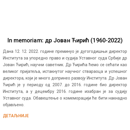
In memoriam: др Јован Ћирић (1960-2022)
Дана 12. 12. 2022. године преминуо је дугогодишњи директор
Института за упоредно право и судија Уставног суда Србије др
Јован Ћирић, научни саветник. Др Ћирића ћемо се сећати као
великог пријатеља, истакнутог научног ствараоца и успешног
директора, који је много допринео развоју Института. Др Јован
Ћирић је у периоду од 2007. до 2016. године био директор
Института, а у децембру 2016. године изабран је за судију
Уставног суда. Обавештење о комеморацији ће бити накнадно
објављено.
ДЕТАЉНИЈЕ