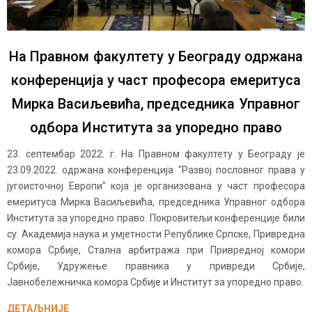
На Правном факултету у Београду одржана
конференција у част професора емеритуса
Мирка Васиљевића, председника Управног
одбора Института за упоредно право
23. септембар 2022. г. На Правном факултету у Београду је
23.09.2022. одржана конференција "Развој пословног права у
југоисточној Европи" која је организована у част професора
емеритуса Мирка Васиљевића, председника Управног одбора
Института за упоредно право. Покровитељи конференције били
су: Академија наука и умјетности Републике Српске, Привредна
комора Србије, Стална арбитража при Привредној комори
Србије, Удружење правника у привреди Србије,
Јавнобележничка комора Србије и Институт за упоредно право.
ДЕТАЉНИЈЕ