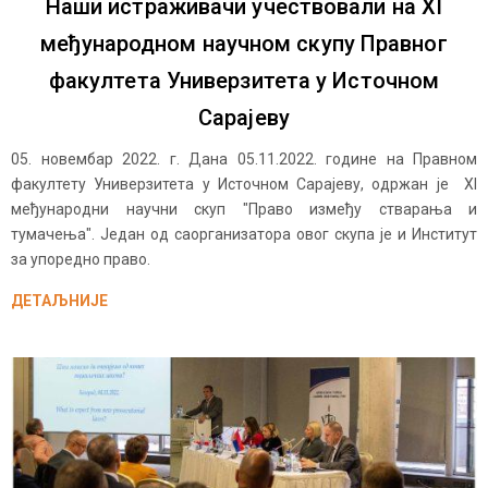
Наши истраживачи учествовали на XI
међународном научном скупу Правног
факултета Универзитета у Источном
Сарајеву
05. новембар 2022. г. Дана 05.11.2022. године на Правном
факултету Универзитета у Источном Сарајеву, одржан је XI
међународни научни скуп "Право између стварања и
тумачења". Један од саорганизатора овог скупа је и Институт
за упоредно право.
ДЕТАЉНИЈЕ