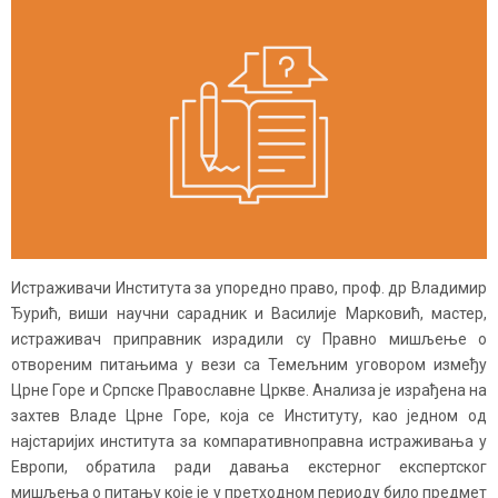
Истраживачи Института за упоредно право, проф. др Владимир
Ђурић, виши научни сарадник и Василије Марковић, мастер,
истраживач приправник израдили су Правно мишљење о
отвореним питањима у вези са Темељним уговором између
Црне Горе и Српске Православне Цркве. Анализа је израђена на
захтев Владе Црне Горе, која се Институту, као једном од
најстаријих института за компаративноправна истраживања у
Европи, обратила ради давања екстерног експертског
мишљења о питању које је у претходном периоду било предмет