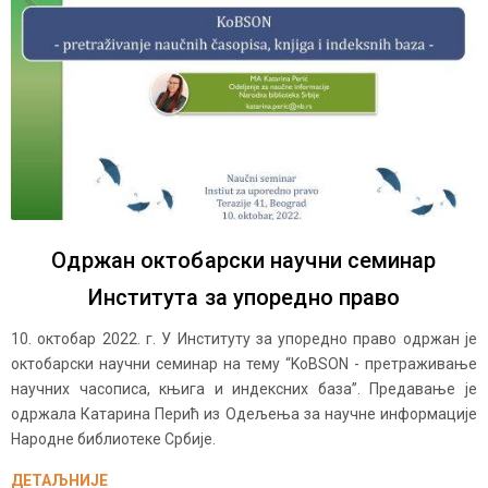
Одржан октобарски научни семинар
Института за упоредно право
10. октобар 2022. г. У Институту за упоредно право одржан је
октобарски научни семинар на тему “KoBSON - претраживање
научних часописа, књига и индексних база”. Предавање је
одржала Катарина Перић из Одељења за научне информације
Народне библиотеке Србије.
ДЕТАЉНИЈЕ