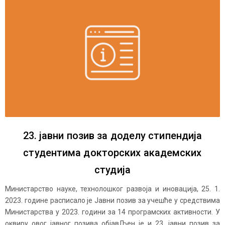
23. јавни позив за доделу стипендија
студентима докторских академских
студија
Министарство науке, технолошког развоја и иновација, 25. 1.
2023. године расписало је Јавни позив за учешће у средствима
Министарства у 2023. години за 14 програмских активности. У
оквиру овог јавног позива објавЉен је и 23. јавни позив за