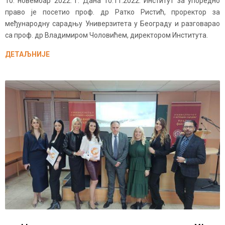
10. новембар 2022. г. Дана 10.11.2022. Институт за упоредно
право је посетио проф. др Ратко Ристић, проректор за
међународну сарадњу Универзитета у Београду и разговарао
са проф. др Владимиром Чоловићем, директором Института.
ДЕТАЉНИЈЕ