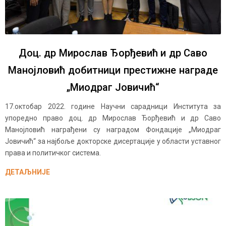
Доц. др Мирослав Ђорђевић и др Саво
Манојловић добитници престижне награде
„Миодраг Јовичић“
17.октобар 2022. године Научни сарадници Института за
упоредно право доц. др Мирослав Ђорђевић и др Саво
Манојловић награђени су наградом Фондације „Миодраг
Јовичић“ за најбоље докторске дисертације у области уставног
права и политичког система.
ДЕТАЉНИЈЕ