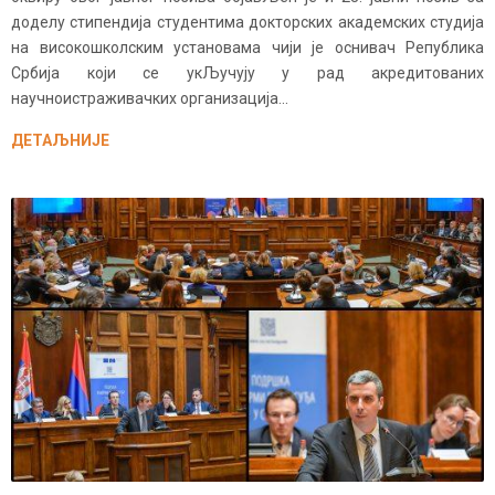
доделу стипендија студентима докторских академских студија
на високошколским установама чији је оснивач Република
Србија који се укЉучују у рад акредитованих
научноистраживачких организација...
ДЕТАЉНИЈЕ