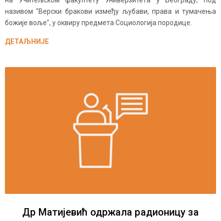
на Учитељском факултету Универзитета у Београду, под
називом "Верски бракови између љубави, права и тумачења
божије воље", у оквиру предмета Социологија породице.
ДЕТАЉНИЈЕ
Др Матијевић одржала радионицу за