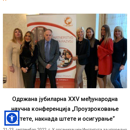
Одржана јубиларна XXV међународна
научна конференција „Проузроковање
штете, накнада штете и осигурање“
21-23. септембар 2022. г. У организацији Института за упоредно