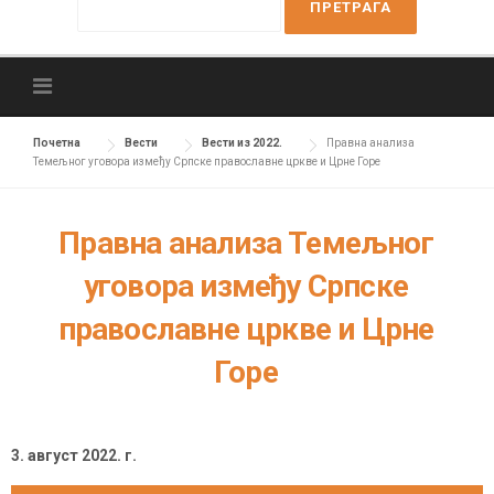
e
a
r
c
h
f
Почетна
Вести
Вести из 2022.
Правна анализа
Темељног уговора између Српске православне цркве и Црне Горе
o
r
:
Правна анализа Темељног
уговора између Српске
православне цркве и Црне
Горе
3. август 2022. г.