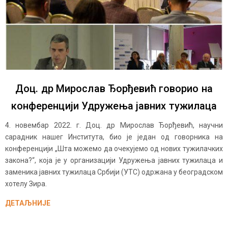
Доц. др Мирослав Ђорђевић говорио на
конференцији Удружења јавних тужилаца
4. новембар 2022. г. Доц. др Мирослав Ђорђевић, научни
сарадник нашег Института, био је један од говорника на
конференцији „Шта можемо да очекујемо од нових тужилачких
закона?“, која је у организацији Удружења јавних тужилаца и
заменика јавних тужилаца Србији (УТС) одржана у београдском
хотелу Зира.
ДЕТАЉНИЈЕ