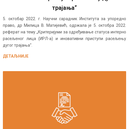
трајања“
5. октобар 2022. г. Научни сарадник Института за упоредно
право, др Милица В. Матијевић, одржала је 5. октобра 2022.
реферат на тему „Критеријуми за одређивање статуса интерно
расељеног лица (ИРЛ-а) и иновативни приступи расељењу
дугог трајања“.
ДЕТАЉНИЈЕ