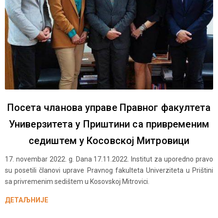
Посета чланова управе Правног факултета
Универзитета у Приштини са привременим
седиштем у Косовској Митровици
17. novembar 2022. g. Dana 17.11.2022. Institut za uporedno pravo
su posetili članovi uprave Pravnog fakulteta Univerziteta u Prištini
sa privremenim sedištem u Kosovskoj Mitrovici.
ДЕТАЉНИЈЕ