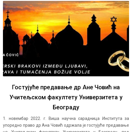
Гостујуће предавање др Ане Човић на
Учитељском факултету Универзитета у
Београду
1. новембар 2022. г. Виша научна сарадница Института за
упоредно право др Ана Човић одржала је гостујуће предавање