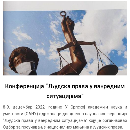
Конференција “Људска права у ванредним
ситуацијама”
8-9. децембар 2022. године У Српској академији наука и
уметности (САНУ) одржана је дводневна научна конференција
“Људска права у ванредним ситуацијама” коју је организовао
Одбор за проучавање националних мањина и људских права.