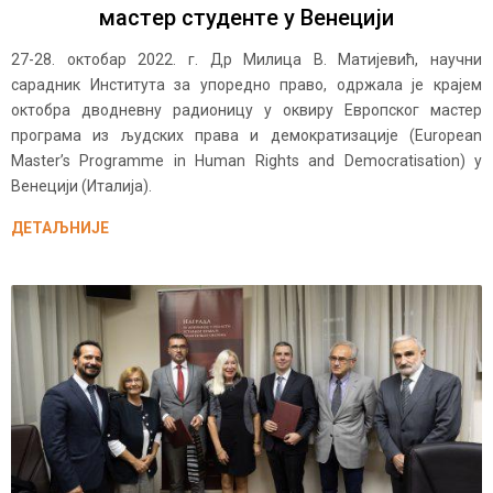
мастер студенте у Венецији
27-28. октобар 2022. г. Др Милица В. Матијевић, научни
сарадник Института за упоредно право, одржала је крајем
октобра дводневну радионицу у оквиру Европског мастер
програма из људских права и демократизације (European
Master’s Programme in Human Rights and Democratisation) у
Венецији (Италија).
ДЕТАЉНИЈЕ