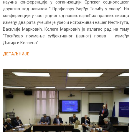
научна конференција у организацији Српског социолошког
друштва под називом ” Професору Ђорђу Тасићу у славу”. На
конференцији у част једног од наших највећих правних писаца
између два рата учешће је узео и истраживач нашег Института,
Василије Марковић. Колега Марковић је излагао рад на тему
“Тасићево поимање субјективног (јавног) права – између
Дигија и Келзена”.
ДЕТАЉНИЈЕ