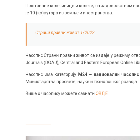
Поштоване колегинице и колеге, са задовољством вас 
је 10 (ко)аутора из земље и иностранства.
Страни правни живот 1/2022
Часопис Страни правни живот се издаје у режиму отвор
Journals (DOAJ), Central and Eastern European Online Lib
Часопис има категорију
М24 – национални часопис
Министарства просвете, науке и технолошког развоја.
Више о часопису можете сазнати
ОВДЕ
.