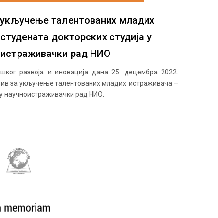
 укључење талентованих младих
студената докторских студија у
оистраживачки рад НИО
ошког развоја и иновација дана 25. децембра 2022.
озив за укључење талентованих младих истраживача –
 у научноистраживачки рад НИО.