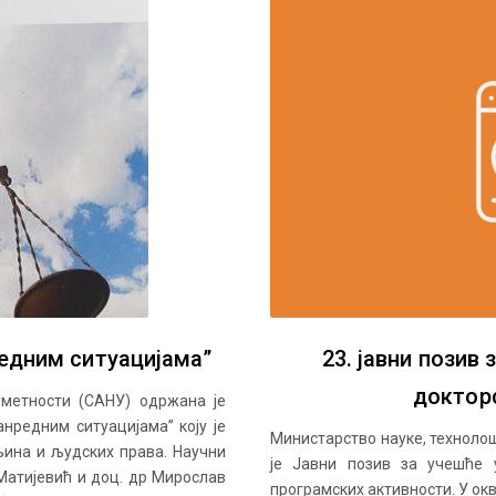
едним ситуацијама”
23. јавни позив
доктор
уметности (САНУ) одржана је
нредним ситуацијама” коју је
Министарство науке, технолошк
ина и људских права. Научни
је Јавни позив за учешће 
Матијевић и доц. др Мирослав
програмских активности. У окви