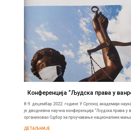
Конференција “Људска права у ванр
8-9. децембар 2022. године У Српској академији нау
је дводневна научна конференција “Људска права у в
организовао Одбор за проучавање националних мањи
ДЕТАЉНИЈЕ