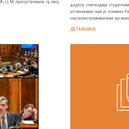
, LL.M. присуствовали су овој
доделу стипендија студентим
установама чији је оснивач Р
научноистраживачких организа
ДЕТАЉНИЈЕ