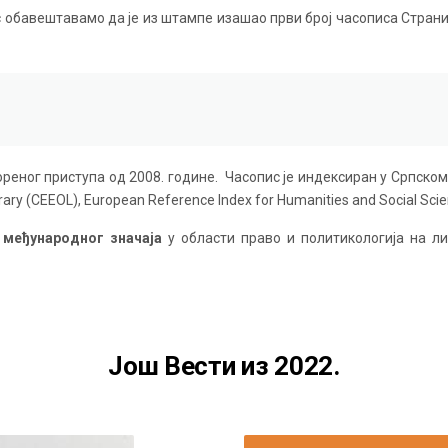
обавештавамо да је из штампе изашао први број часописа Страни 
еног приступа од 2008. године. Часопис је индексиран у Српском 
rary (CEEOL), European Reference Index for Humanities and Social Scien
 међународног значаја
у области право и политикологија на ли
Још Вести из 2022.