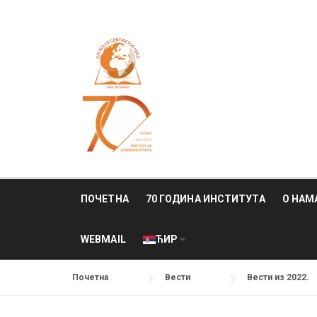
Skip
to
content
ПОЧЕТНА
70 ГОДИНА ИНСТИТУТА
О НАМ
WEBMAIL
ЋИР
Почетна
Вести
Вести из 2022.