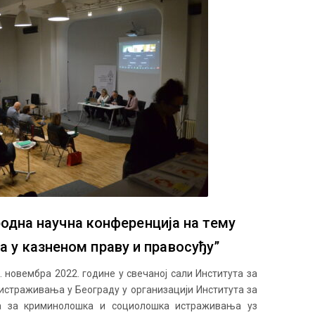
дна научна конференција на тему
а у казненом праву и правосуђу”
5. новембра 2022. године у свечаној сали Института за
страживања у Београду у организацији Института за
а за криминолошка и социолошка истраживања уз