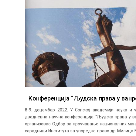
Конференција “Људска права у ванр
8-9. децембар 2022. У Српској академији наука и 
дводневна научна конференција “Људска права у ва
организовао Одбор за проучавање националних мањ
сарадници Института за упоредно право др Милица 