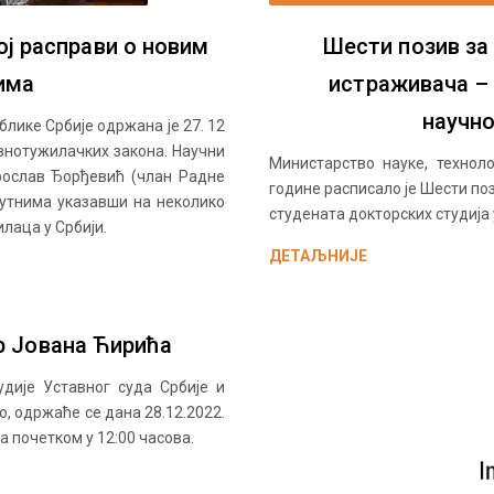
ој расправи о новим
Шести позив за
има
истраживача – 
научн
лике Србије одржана је 27. 12
авнотужилачких закона. Научни
Министарство науке, технол
рослав Ђорђевић (члан Радне
године расписало је Шести п
сутнима указавши на неколико
студената докторских студија
лаца у Србији.
ДЕТАЉНИЈЕ
р Јована Ћирића
дије Уставног суда Србије и
, одржаће се дана 28.12.2022.
а почетком у 12:00 часова.