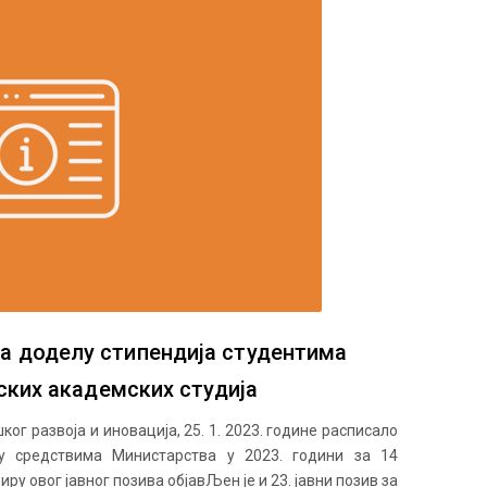
 за доделу стипендија студентима
ских академских студија
ог развоја и иновација, 25. 1. 2023. године расписало
у средствима Министарства у 2023. години за 14
ру овог јавног позива објавЉен је и 23. јавни позив за