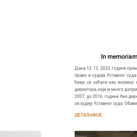
In memoriam
Дана 12. 12. 2022. године пр
право и судија Уставног суд
ћемо се сећати као великог 
директора, који је много допр
2007. до 2016. године био дир
за судију Уставног суда. Оба
ДЕТАЉНИЈЕ