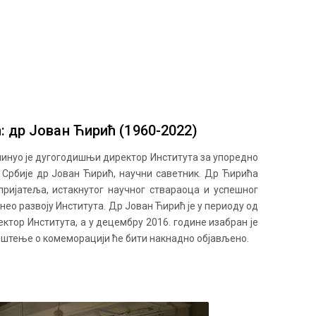
: др Јован Ћирић (1960-2022)
еминуо је дугогодишњи директор Института за упоредно
а Србије др Јован Ћирић, научни саветник. Др Ћирића
пријатеља, истакнутог научног ствараоца и успешног
инео развоју Института. Др Јован Ћирић је у периоду од
ектор Института, а у децембру 2016. године изабран је
вештење о комеморацији ће бити накнадно објављено.