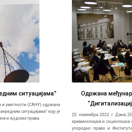
едним ситуацијама”
Одржана међунаро
“Дигитализациј
ка и уметности (САНУ) одржана
анредним ситуацијама” коју је
25. новембра 2022. г. Дана 2
на и људских права.
криминолошка и социолошка и
упоредно право и Институт