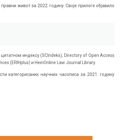
правни живот за 2022. годину. Своје прилоге објавило
цитатном индексу (SCIndeks), Directory of Open Access
ces (ERIHplus) и HeinOnline Law Journal Library.
сти категорисаних научних часописа за 2021. годину