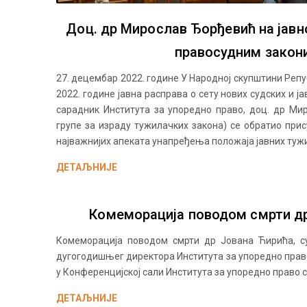
Доц. др Мирослав Ђорђевић на јавн
правосудним закон
27. децембар 2022. године У Народној скупштини Репуб
2022. године јавна расправа о сету нових судских и ј
сарадник Института за упоредно право, доц. др Ми
групе за израду тужилачких закона) се обратио при
најважнијих апеката унапређења положаја јавних тужи
ДЕТАЉНИЈЕ
Комеморација поводом смрти д
Комеморација поводом смрти др Јована Ћирића, су
дугогодишњег директора Института за упоредно право
у Конференцијској сали Института за упоредно право с
ДЕТАЉНИЈЕ