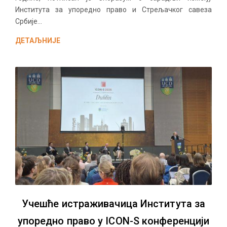
Института за упоредно право и Стрељачког савеза
Србије...
ДЕТАЉНИЈЕ
Учешће истраживачица Института за
упоредно право у ICON-S конференцији