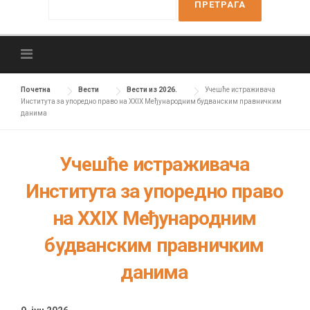
e
a
r
c
h
f
Почетна
Вести
Вести из 2026.
Учешће истраживача
Института за упоредно право на XXIX Међународним будванским правничким
o
данима
r
:
Учешће истраживача
Института за упоредно право
на XXIX Међународним
будванским правничким
данима