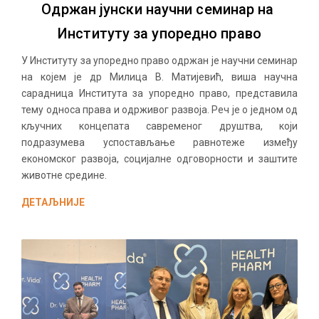
Одржан јунски научни семинар на
Институту за упоредно право
У Институту за упоредно право одржан је научни семинар
на којем је др Милица В. Матијевић, виша научна
сарадница Института за упоредно право, представила
тему односа права и одрживог развоја. Реч је о једном од
кључних концепата савременог друштва, који
подразумева успостављање равнотеже између
економског развоја, социјалне одговорности и заштите
животне средине.
ДЕТАЉНИЈЕ