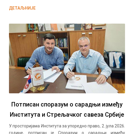
ДЕТАЉНИЈЕ
Потписан споразум о сарадњи између
Института и Стрељачког савеза Србије
У просторијама Института за упоредно право, 2. јула 2026.
године, потписан је Споразум о сарадњи између