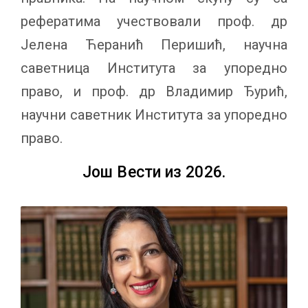
рефератима учествовали проф. др
Јелена Ћеранић Перишић, научна
саветница Института за упоредно
право, и проф. др Владимир Ђурић,
научни саветник Института за упоредно
право.
Још Вести из 2026.