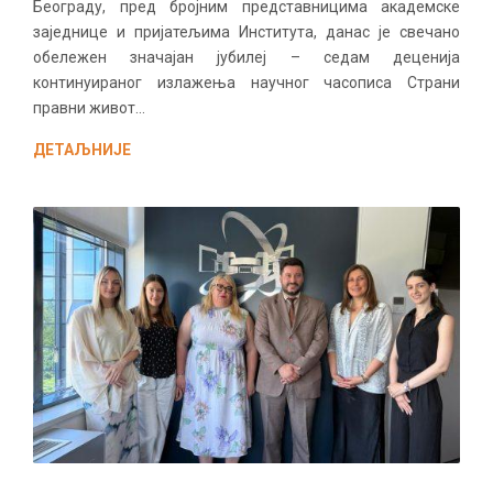
Београду, пред бројним представницима академске
заједнице и пријатељима Института, данас је свечано
обележен значајан јубилеј – седам деценија
континуираног излажења научног часописа Страни
правни живот...
ДЕТАЉНИЈЕ