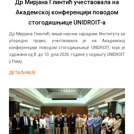
Др Мирјана Глинтић учествовала на
Академској конференцији поводом
стогодишњице UNIDROIT-а
Др Мирјана Глинтић, виши научни сарадник Института за
упоредно право, учествовала је на Академској
конференцији поводом стогодишњице UNIDROIT, која је
одржана од 8. до 10. јула 2026. године у седишту UNIDROIT
у Риму.
ДЕТАЉНИЈЕ