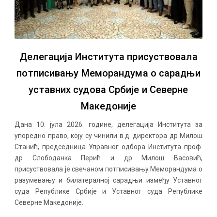
Делегација Института присуствовала
потписивању Меморандума о сарадњи
уставних судова Србије и Северне
Македоније
Дана 10. јула 2026. године, делегација Института за
упоредно право, коју су чинили в.д. директора др Милош
Станић, председница Управног одбора Института проф.
др Слободанка Перић и др Милош Васовић,
присуствовала је свечаном потписивању Меморандума о
разумевању и билатералној сарадњи између Уставног
суда Републике Србије и Уставног суда Републике
Северне Македоније.