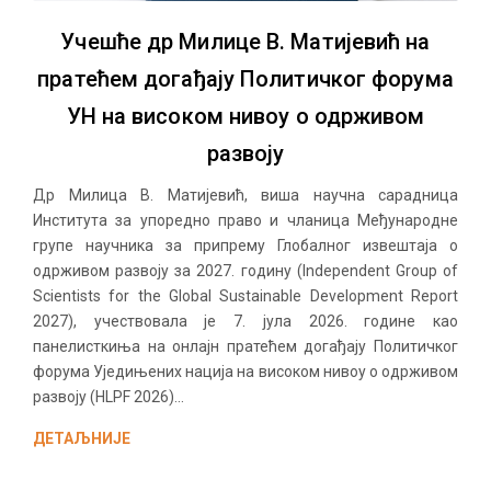
Учешће др Милице В. Матијевић на
пратећем догађају Политичког форума
УН на високом нивоу о одрживом
развоју
Др Милица В. Матијевић, виша научна сарадница
Института за упоредно право и чланица Међународне
групе научника за припрему Глобалног извештаја о
одрживом развоју за 2027. годину (Independent Group of
Scientists for the Global Sustainable Development Report
2027), учествовала је 7. јула 2026. године као
панелисткиња на онлајн пратећем догађају Политичког
форума Уједињених нација на високом нивоу о одрживом
развоју (HLPF 2026)...
ДЕТАЉНИЈЕ