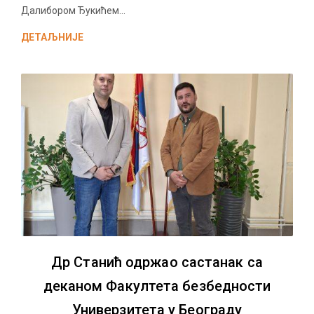
Далибором Ђукићем...
ДЕТАЉНИЈЕ
Др Станић одржао састанак са
деканом Факултета безбедности
Универзитета у Београду