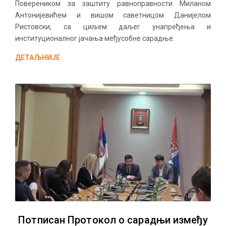
Повереником за заштиту равноправности Миланом
Антонијевићем и вишом саветницом Данијелом
Ристовски, са циљем даљег унапређења и
институционалног јачања међусобне сарадње.
ДЕТАЉНИЈЕ
Потписан Протокол о сарадњи између