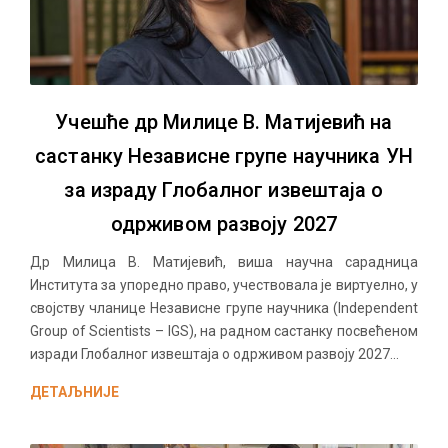
Учешће др Милице В. Матијевић на
састанку Независне групе научника УН
за израду Глобалног извештаја о
одрживом развоју 2027
Др Милица В. Матијевић, виша научна сарадница
Института за упоредно право, учествовала је виртуелно, у
својству чланице Независне групе научника (Independent
Group of Scientists – IGS), на радном састанку посвећеном
изради Глобалног извештаја о одрживом развоју 2027...
ДЕТАЉНИЈЕ