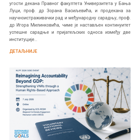
угости декана Правног факултета Универзитета у Бања
Луци, проф. др Зорана Васиљевића, и продекана за
научноистраживачки рад и међународну сарадњу, проф.
др Игора Милинковића, чиме је настављен континуитет
успешне сарадње и пријатељских односа између две
институције...
ДЕТАЉНИЈЕ