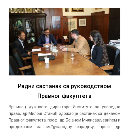
Радни састанак са руководством
Правног факултета
Вршилац дужности директора Института за упоредно
право, др Милош Станић одржао је састанак са деканом
Правног факултета, проф. др Бојаном Милисављевићем и
продеканом за међународну сарадњу, проф. др