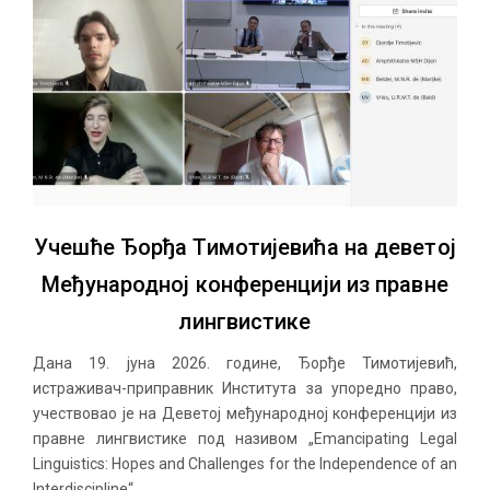
Учешће Ђорђа Тимотијевића на деветој
Међународној конференцији из правне
лингвистике
Дана 19. јуна 2026. године, Ђорђе Тимотијевић,
истраживач-приправник Института за упоредно право,
учествовао је на Деветој међународној конференцији из
правне лингвистике под називом „Emancipating Legal
Linguistics: Hopes and Challenges for the Independence of an
Interdiscipline“...