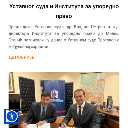
Уставног суда и Института за упоредно
право
Председник Уставног суда др Владан Петров и в.д.
директора Института за упоредно право др Милош
Станић потписали су данас у Уставном суду Протокол о
међусобној сарадњи.
ДЕТАЉНИЈЕ