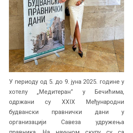
У периоду од 5. до 9. јуна 2025. године у
хотелу „Медитеран” у Бечићима,
одржани су XXIX Међународни
будвански правнички дани у
организацији Савеза удружења
правника. На научном скупу су са