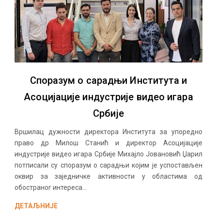
Споразум о сарадњи Института и
Асоцијације индустрије видео игара
Србије
Вршилац дужности директора Института за упоредно
право др Милош Станић и директор Асоцијације
индустрије видео игара Србије Михајло Јовановић Џарил
потписали су споразум о сарадњи којим је успостављен
оквир за заједничке активности у областима од
обостраног интереса...
ДЕТАЉНИЈЕ