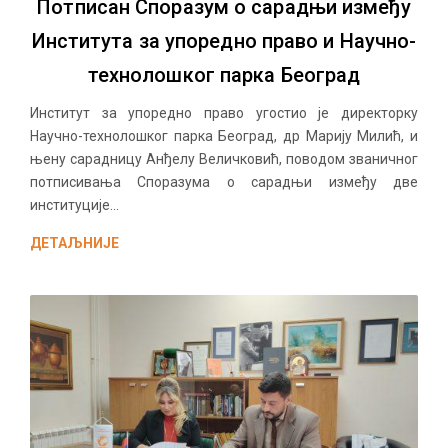
Потписан Споразум о сарадњи између
Института за упоредно право и Научно-
технолошког парка Београд
Институт за упоредно право угостио је директорку
Научно-технолошког парка Београд, др Марију Милић, и
њену сарадницу Анђелу Величковић, поводом званичног
потписивања Споразума о сарадњи између две
институције...
ДЕТАЉНИЈЕ