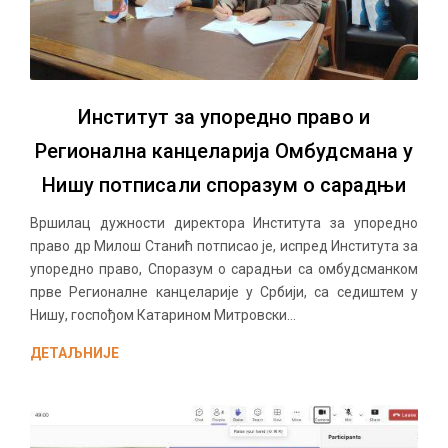
Институт за упоредно право и
Регионална канцеларија Омбудсмана у
Нишу потписали споразум о сарадњи
Вршилац дужности директора Института за упоредно
право др Милош Станић потписао је, испред Института за
упоредно право, Споразум о сарадњи са омбудсманком
прве Регионалне канцеларије у Србији, са седиштем у
Нишу, госпођом Катарином Митровски...
ДЕТАЉНИЈЕ