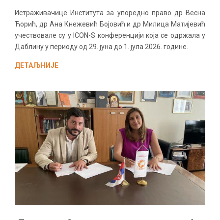
Истраживачице Института за упоредно право др Весна
Ћорић, др Ана Кнежевић Бојовић и др Милица Матијевић
учествовале су у ICON-S конференцији која се одржала у
Даблину у периоду од 29. јуна до 1. јула 2026. године.
ДЕТАЉНИЈЕ