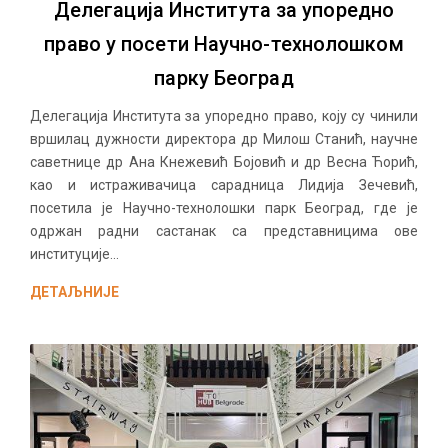
Делегација Института за упоредно
право у посети Научно-технолошком
парку Београд
Делегација Института за упоредно право, коју су чинили
вршилац дужности директора др Милош Станић, научне
саветнице др Ана Кнежевић Бојовић и др Весна Ћорић,
као и истраживачица сарадница Лидија Зечевић,
посетила је Научно-технолошки парк Београд, где је
одржан радни састанак са представницима ове
институције...
ДЕТАЉНИЈЕ