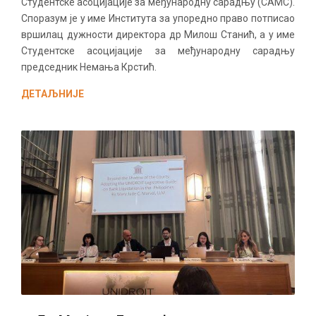
Студентске асоцијације за међународну сарадњу (САМС).
Споразум је у име Института за упоредно право потписао
вршилац дужности директора др Милош Станић, а у име
Студентске асоцијације за међународну сарадњу
председник Немања Крстић.
ДЕТАЉНИЈЕ