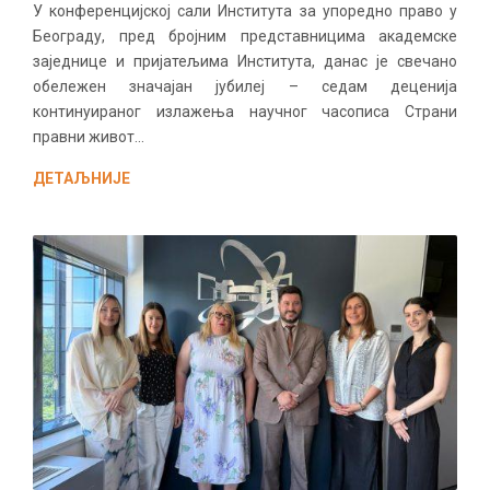
У конференцијској сали Института за упоредно право у
Београду, пред бројним представницима академске
заједнице и пријатељима Института, данас је свечано
обележен значајан јубилеј – седам деценија
континуираног излажења научног часописа Страни
правни живот...
ДЕТАЉНИЈЕ