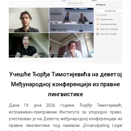
Учешће Ђорђа Тимотијевића на деветој
Међународној конференцији из правне
лингвистике
Дана 19. јуна 2026. године, Ђорђе Тимотијевић,
истраживач-приправник Института за упоредно право,
учествовао је на Деветој међународној конференцији из
правне лингвистике под називом „Emancipating Legal