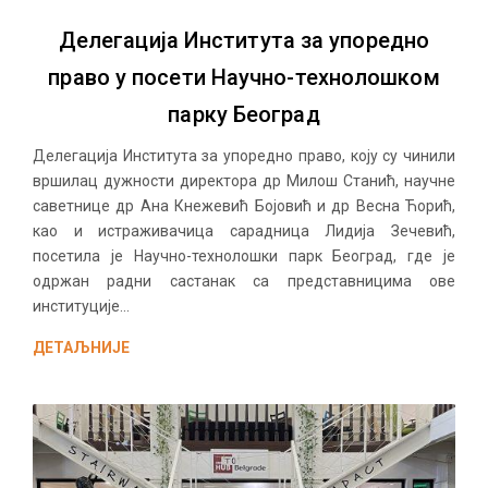
Делегација Института за упоредно
право у посети Научно-технолошком
парку Београд
Делегација Института за упоредно право, коју су чинили
вршилац дужности директора др Милош Станић, научне
саветнице др Ана Кнежевић Бојовић и др Весна Ћорић,
као и истраживачица сарадница Лидија Зечевић,
посетила је Научно-технолошки парк Београд, где је
одржан радни састанак са представницима ове
институције...
ДЕТАЉНИЈЕ