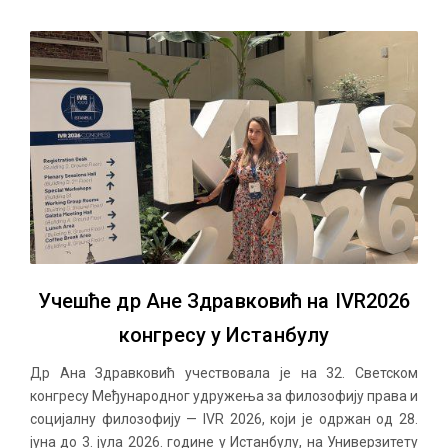
Учешће др Ане Здравковић на IVR2026
конгресу у Истанбулу
Др Ана Здравковић учествовала је на 32. Светском
конгресу Међународног удружења за филозофију права и
социјалну филозофију — IVR 2026, који је одржан од 28.
јуна до 3. јула 2026. године у Истанбулу, на Универзитету