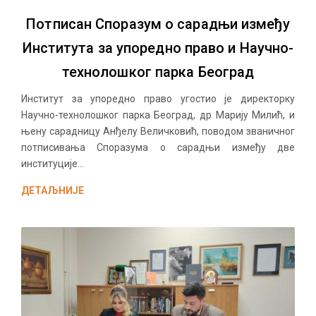
Потписан Споразум о сарадњи између
Института за упоредно право и Научно-
технолошког парка Београд
Институт за упоредно право угостио је директорку
Научно-технолошког парка Београд, др Марију Милић, и
њену сарадницу Анђелу Величковић, поводом званичног
потписивања Споразума о сарадњи између две
институције...
ДЕТАЉНИЈЕ