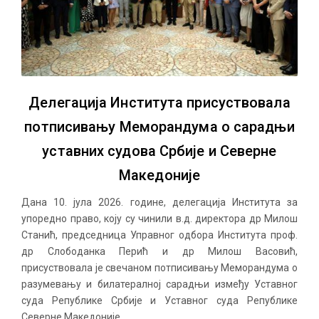
Делегација Института присуствовала
потписивању Меморандума о сарадњи
уставних судова Србије и Северне
Македоније
Дана 10. јула 2026. године, делегација Института за
упоредно право, коју су чинили в.д. директора др Милош
Станић, председница Управног одбора Института проф.
др Слободанка Перић и др Милош Васовић,
присуствовала је свечаном потписивању Меморандума о
разумевању и билатералној сарадњи између Уставног
суда Републике Србије и Уставног суда Републике
Северне Македоније.