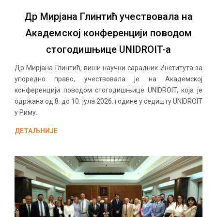
Др Мирјана Глинтић учествовала на
Академској конференцији поводом
стогодишњице UNIDROIT-а
Др Мирјана Глинтић, виши научни сарадник Института за
упоредно право, учествовала је на Академској
конференцији поводом стогодишњице UNIDROIT, која је
одржана од 8. до 10. јула 2026. године у седишту UNIDROIT
у Риму.
ДЕТАЉНИЈЕ