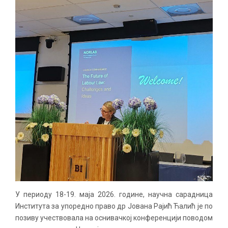
У периоду 18-19. маја 2026. године, научна сарадница
Института за упоредно право др Јована Рајић Ћалић је по
позиву учествовала на оснивачкој конференцији поводом