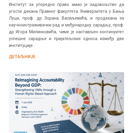
Институт за упоредно право имао је задовољство да
угости декана Правног факултета Универзитета у Бања
Луци, проф. др Зорана Васиљевића, и продекана за
научноистраживачки рад и међународну сарадњу, проф.
др Игора Милинковића, чиме је настављен континуитет
успешне сарадње и пријатељских односа између две
институције...
ДЕТАЉНИЈЕ