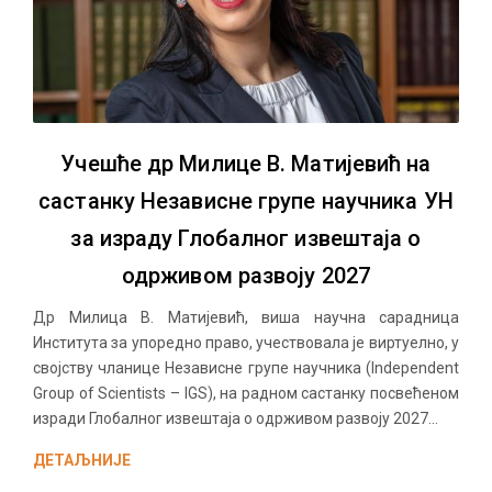
Учешће др Милице В. Матијевић на
састанку Независне групе научника УН
за израду Глобалног извештаја о
одрживом развоју 2027
Др Милица В. Матијевић, виша научна сарадница
Института за упоредно право, учествовала је виртуелно, у
својству чланице Независне групе научника (Independent
Group of Scientists – IGS), на радном састанку посвећеном
изради Глобалног извештаја о одрживом развоју 2027...
ДЕТАЉНИЈЕ