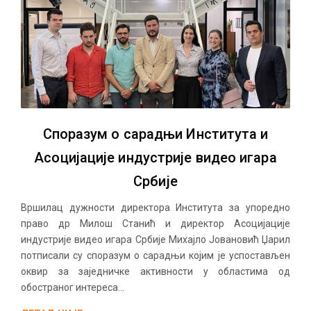
Споразум о сарадњи Института и
Асоцијације индустрије видео игара
Србије
Вршилац дужности директора Института за упоредно
право др Милош Станић и директор Асоцијације
индустрије видео игара Србије Михајло Јовановић Џарил
потписали су споразум о сарадњи којим је успостављен
оквир за заједничке активности у областима од
обостраног интереса...