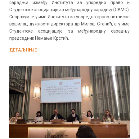
сарадњи између Института за упоредно право и
Студентске асоцијације за међународну сарадњу (САМС).
Споразум је у име Института за упоредно право потписао
вршилац дужности директора др Милош Станић, а у име
Студентске асоцијације за међународну сарадњу
председник Немања Крстић.
ДЕТАЉНИЈЕ