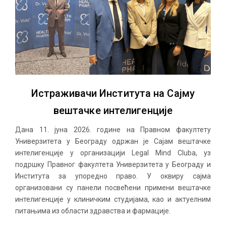
Истраживачи Института на Сајму
вештачке интелигенције
Дана 11. јуна 2026. године на Правном факултету
Универзитета у Београду одржан је Сајам вештачке
интелигенције у организацији Legal Mind Cluba, уз
подршку Правног факултета Универзитета у Београду и
Института за упоредно право. У оквиру сајма
организовани су панели посвећени примени вештачке
интелигенције у клиничким студијама, као и актуелним
питањима из области здравства и фармације.