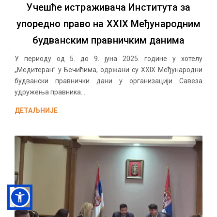
Учешће истраживача Института за
упоредно право на XXIX Међународним
будванским правничким данима
У периоду од 5. до 9. јуна 2025. године у хотелу
„Медитеран” у Бечићима, одржани су XXIX Међународни
будвански правнички дани у организацији Савеза
удружења правника...
ДЕТАЉНИЈЕ