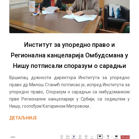
Институт за упоредно право и
Регионална канцеларија Омбудсмана у
Нишу потписали споразум о сарадњи
Вршилац дужности директора Института за упоредно
право др Милош Станић потписао је, испред Института за
упоредно право, Споразум о сарадњи са омбудсманком
прве Регионалне канцеларије у Србији, са седиштем у
Нишу, госпођом Катарином Митровски...
ДЕТАЉНИЈЕ