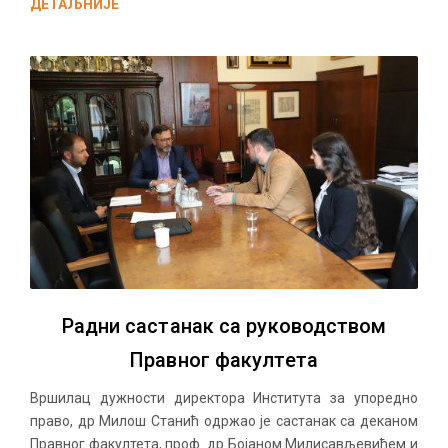
ДЕТАЉНИЈЕ
Радни састанак са руководством
Правног факултета
Вршилац дужности директора Института за упоредно
право, др Милош Станић одржао је састанак са деканом
Правног факултета, проф. др Бојаном Милисављевићем и