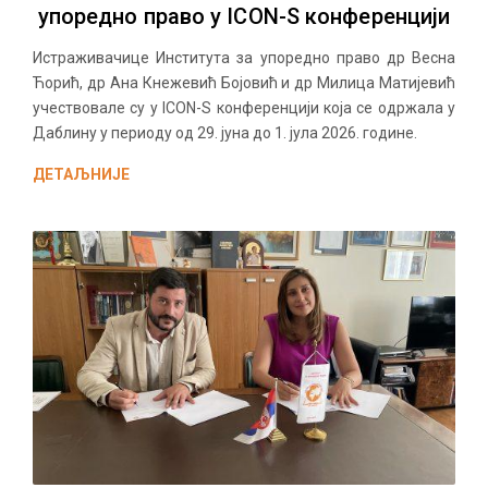
упоредно право у ICON-S конференцији
Истраживачице Института за упоредно право др Весна
Ћорић, др Ана Кнежевић Бојовић и др Милица Матијевић
учествовале су у ICON-S конференцији која се одржала у
Даблину у периоду од 29. јуна до 1. јула 2026. године.
ДЕТАЉНИЈЕ