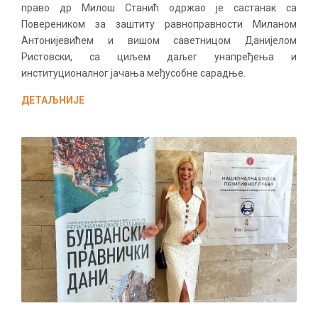
право др Милош Станић одржао је састанак са
Повереником за заштиту равноправности Миланом
Антонијевићем и вишом саветницом Данијелом
Ристовски, са циљем даљег унапређења и
институционалног јачања међусобне сарадње.
ДЕТАЉНИЈЕ