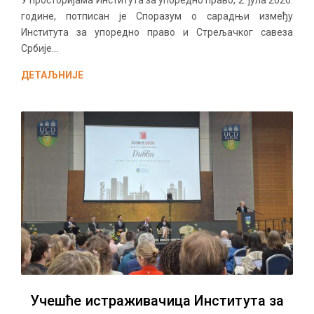
У просторијама Института за упоредно право, 2. јула 2026.
године, потписан је Споразум о сарадњи између
Института за упоредно право и Стрељачког савеза
Србије...
ДЕТАЉНИЈЕ
Учешће истраживачица Института за