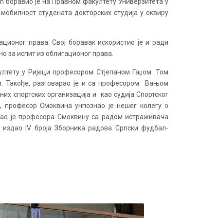
ћ боравио је на Правном факултету Универзитета у
 мобилност студената докторских студија у оквиру
ционог права. Свој боравак искористио је и ради
но за испит из облигационог права.
лтету у Ријеци професором Стјепаном Гаџом. Том
и. Такође, разговарао је и са професором Вањом
их спортских организација и као судија Спортског
а, професор Смоквина унпознао је нешег колегу о
знао је професора Смоквину са радом истраживача
 издао IV броја Зборника радова Српски фудбал-