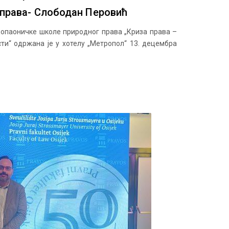
 права- Слободан Перовић
опаоничке школе природног права „Криза права –
ти“ одржана је у хотелу „Метропол“ 13. децембра