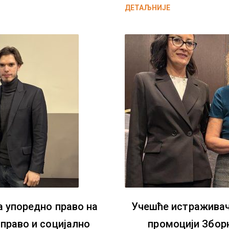
ДЕТАЉНИЈЕ
 упоредно право на
Учешће истраживач
право и социјално
промоцији Збор