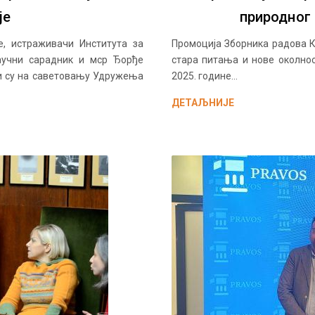
је
природног
е, истраживачи Института за
Промоција Зборника радова К
аучни сарадник и мср Ђорђе
стара питања и нове околнос
ли су на саветовању Удружења
2025. године...
ДЕТАЉНИЈЕ