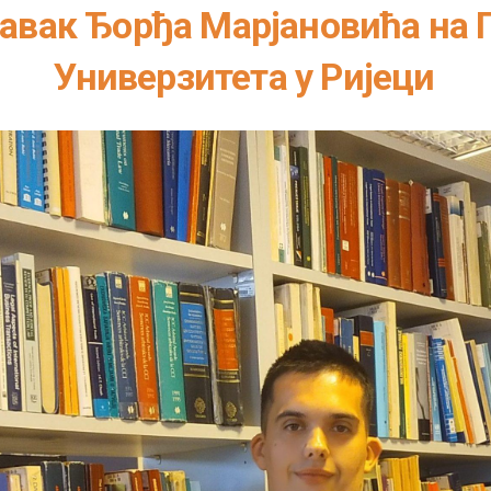
авак Ђорђа Марјановића на 
Универзитета у Ријеци