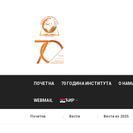
Skip
to
content
ПОЧЕТНА
70 ГОДИНА ИНСТИТУТА
О НАМ
WEBMAIL
ЋИР
Почетна
Вести
Вести из 2025.