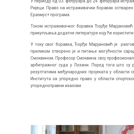
У периоду од 03. фебруара до 24. фебруара истра
Ријеци. Право на истраживачки боравак остварен 
Еразмус+ програма.
Током истраживачког боравка Ђорђе Марјановић с
прикупљања додатне литературе коју ће користити у
У току свог боравка, Ђорђе Марјановић је разг
приликом отворено је и питање могућности сара
Смоквином. Професор Смоквина свој професионални
арбитражног суда у Лозани. Поред тога што су р
резултатима међународних пројеката у области с
Института за упоредно право у области спортск
упоредноправни изазови.