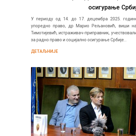
осигурање Срби
У периоду од 14. до 17. децембра 2025. годин
упоредно право, др Марио Рељановић, виши н
Тимотијевић, истраживач-приправник, учествова
за радно право и социјално осигурање Србије...
ДЕТАЉНИЈЕ