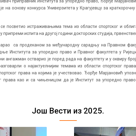
живач приправник Института за упоредно право, Ђорђе Марјанови
је на основу конкурса Универзитета у Крагујевцу за краткорочну
е посветио истраживањима тема из области спортског и облига
 припреми испита на другој години докторских студија, првенстве
оварао са продеканом за међународну сарадњу на Правном факу
дње Института за упоредно право и Правног факултета у Ријец
 ангажман остварио је поред рада на факултету и у оквиру бројн
азговарли о најактуелнијим темама из области спортског прав
портског права на којима је учествовао. Ђорђе Марјановић упо
ог права као и са чињеницом да је Институт за упоредно право
Још Вести из 2025.