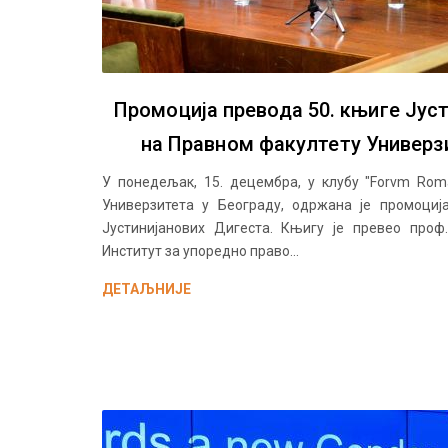
Промоција превода 50. књиге Јус
на Правном факултету Универз
У понедељак, 15. децембра, у клубу "Forvm Ro
Универзитета у Београду, одржана је промоциј
Јустинијанових Дигеста. Књигу је превео проф
Институт за упоредно право...
ДЕТАЉНИЈЕ