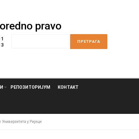
poredno pravo
S
11
e
13
a
r
c
h
f
o
ТИ
РЕПОЗИТОРИЈУМ
КОНТАКТ
r
:
 Универзитета у Ријеци