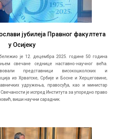
ослави јубилеја Правног факултета
у Осијеку
бележио је 12. децембра 2025. године 50 година
њем свечане седнице наставно-научног већа.
вовали представници високошколских и
ција из Хрватске, Србије и Босне и Херцеговине,
равничких удружења, правосуђа, као и министар
 Свечаности је испред Института за упоредно право
овић, виши научни сарадник.