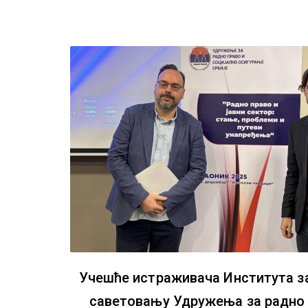
Учешће истраживача Института за
саветовању Удружења за радно 