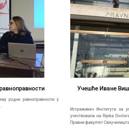
 равноправности
Учешће Иване Вишњ
тему родне равноправности у
..
Истраживач Института за 
учествовала на Rijeka Doctor
Правни факултет Свеучилишта у