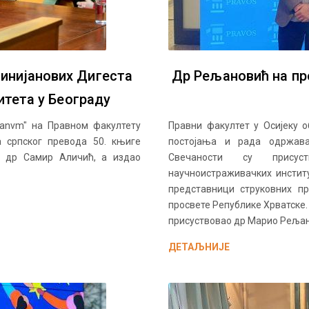
тинијанових Дигеста
Др Рељановић на пр
итета у Београду
manvm" на Правном факултету
Правни факултет у Осијеку о
а српског превода 50. књиге
постојања и рада одржава
. др Самир Аличић, а издао
Свечаности су присуст
научноистраживачких институ
представници струковних п
просвете Републике Хрватске.
присуствовао др Марио Рељан
ДЕТАЉНИЈЕ