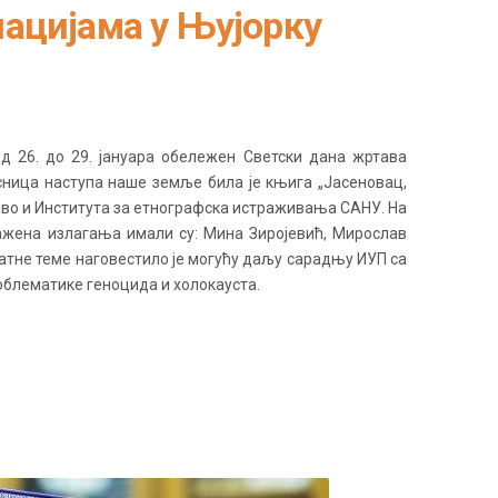
нацијама у Њујорку
од 26. до 29. јануара обележен Светски дана жртава
сница наступа наше земље била је књига „Јасеновац,
раво и Института за етнографска истраживања САНУ. На
пажена излагања имали су: Мина Зиројевић, Мирослав
тне теме наговестило је могућу даљу сарадњу ИУП са
облематике геноцида и холокауста.