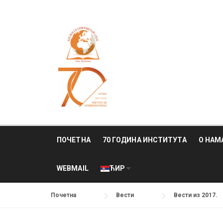
Skip
to
content
ПОЧЕТНА
70 ГОДИНА ИНСТИТУТА
О НАМ
WEBMAIL
ЋИР
Почетна
Вести
Вести из 2017.