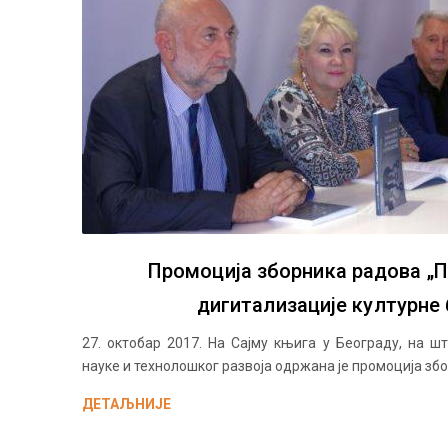
Промоција зборника радова „П
дигитализације културне
27. октобар 2017. На Сајму књига у Београду, на ш
науке и технолошког развоја одржана је промоција збор
ДЕТАЉНИЈЕ