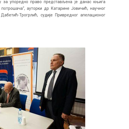
уту за упоредно право представљена је данас књига
 потрошача“, ауторки др Катарине Јовичић, научног
Дабетић-Трогрлић, судије Привредног апелационог