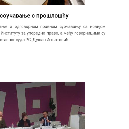
 соучавање с прошлошћу
авање о одговорном правном суочавању са новијом
 Институту за упоредно право, а међу говорницима су
Уставног суда РС, Душан Игњатовић...