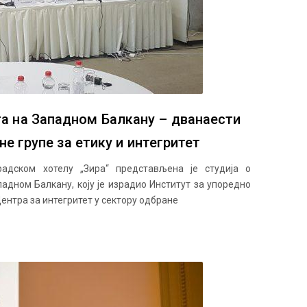
та на Западном Балкану – дванаести
не групе за етику и интегритет
радском хотелу „Зира“ представљена је студија о
адном Балкану, коју је израдио Институт за упоредно
ентра за интегритет у сектору одбране