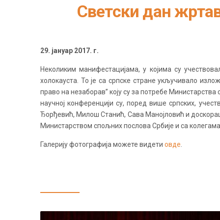
Светски дан жртав
29. јануар 2017. г.
Неколиким манифестацијама, у којима су учествовал
холокауста. То је са српске стране укључивало изл
право на незаборав” коју су за потребе Министарства
научној конференцији су, поред више српских, учес
Ђорђевић, Милош Станић, Сава Манојловић и доскора
Министарством спољних послова Србије и са колегама
Галерију фотографија можете видети
овде
.