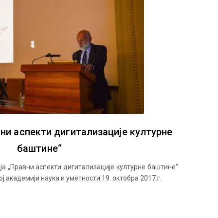
ни аспекти дигитализације културне
баштине“
ја „Правни аспекти дигитализације културне баштине“
ј академији наука и уметности 19. октобра 2017.г.