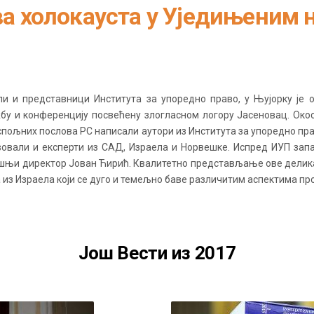
а холокауста у Уједињеним 
и и представници Института за упоредно право, у Њујорку је 
ожбу и конференцију посвећену злогласном логору Јасеновац. Око
 спољних послова РС написали аутори из Института за упоредно п
твовали и експерти из САД, Израела и Норвешке. Испред ИУП за
шњи директор Јован Ћирић. Квалитетно представљање ове делика
 из Израела који се дуго и темељно баве различитим аспектима пр
Још Вести из 2017