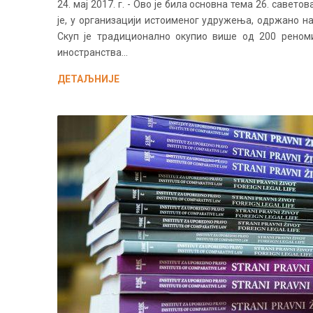
24. мај 2017. г. - Ово је била основна тема 26. савет
је, у организацији истоименог удружења, одржано на 
Скуп је традиционално окупио више од 200 реном
иностранства...
ДЕТАЉНИЈЕ