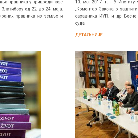
овања правника у привреди, које
10. мај 2017. г. - У Инстит
Златибору од 22. до 24. маја.
„Коментар Закона о заштити
ираних правника из земље и
сарадника ИУП, и др Весне 
суда...
ДЕТАЉНИЈЕ