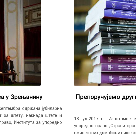
ва у Зрењанину
Препоручујемо друг
 септембра одржана јубиларна
т за штету, накнада штете и
18. јул 2017. г. - Из штампе
право, Института за упоредно
упоредно право „Страни прав
еминентних домаћих и више ст