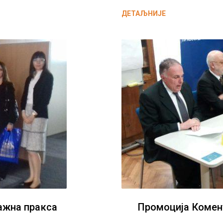
ДЕТАЉНИЈЕ
ажна пракса
Промоција Комен