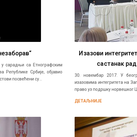
незаборав“
Изазови интегрите
састанак рад
е, у сарадњи са Етнографским
а Републике Србије, објавио
30. новембар 2017. У беог
тови посвећени су...
изазовима интегритета на Зап
право уз подршку норвешког Ц
ДЕТАЉНИЈЕ