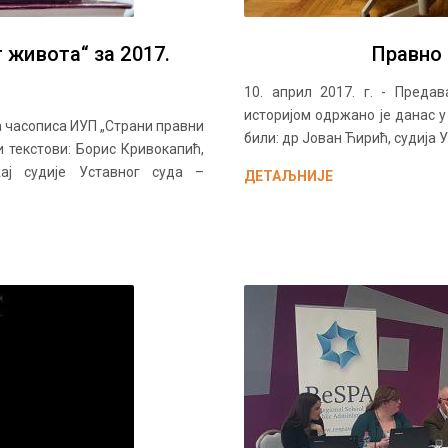
 живота“ за 2017.
Правно
10. април 2017. г. - Пред
историјом одржано је данас у
а часописа ИУП „Страни правни
били: др Јован Ћирић, судија 
 текстови: Борис Кривокапић,
жај судије Уставног суда –
ДЕТАЉНИЈЕ