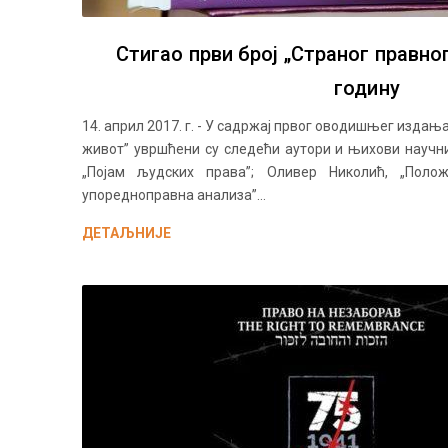
Стигао први број „Страног правног
годину
14. април 2017. г. - У садржај првог оводишњег издањ
живот” увршћени су следећи аутори и њихови научни
„Појам људских права”; Оливер Николић, „Поло
упоредноправна анализа”...
ДЕТАЉНИЈЕ