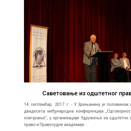
Саветовање из одштетног пра
14. септембар 2017. г. - У Зрењанину је половином
двадесета међународна конференција „Одговорнос
осигурање", у организацији Удружења за одштетно 
право и Правосудне академије...