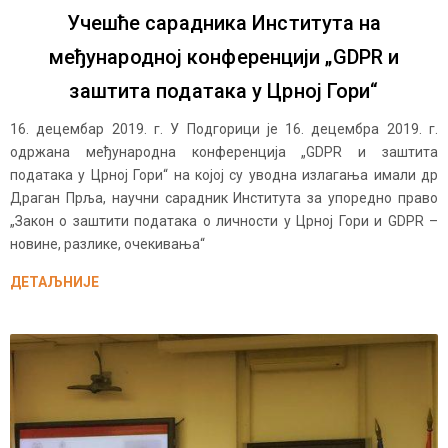
Учешће сарадника Института на
међународној конференцији „GDPR и
заштита података у Црној Гори“
16. децембар 2019. г. У Подгорици је 16. децембра 2019. г.
одржана међународна конференција „GDPR и заштита
података у Црној Гори“ на којој су уводна излагања имали др
Драган Прља, научни сарадник Института за упоредно право
„Закон о заштити података о личности у Црној Гори и GDPR –
новине, разлике, очекивања“
ДЕТАЉНИЈЕ