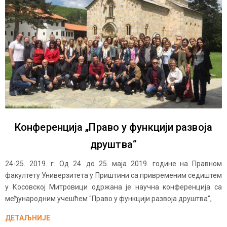
Конференција „Право у функцији развоја
друштва“
24-25. 2019. г. Од 24. до 25. маја 2019. године на Правном
факултету Универзитета у Приштини са привременим седиштем
у Косовској Митровици одржана је научна конференција са
међународним учешћем "Право у функцији развоја друштва",
ДЕТАЉНИЈЕ