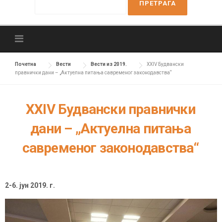
e
a
r
c
h
f
Почетна
Вести
Вести из 2019.
XXIV Будвански
правнички дани – „Актуелна питања савременог законодавства“
o
r
:
XXIV Будвански правнички
дани – „Актуелна питања
савременог законодавства“
2-6. јун 2019. г.