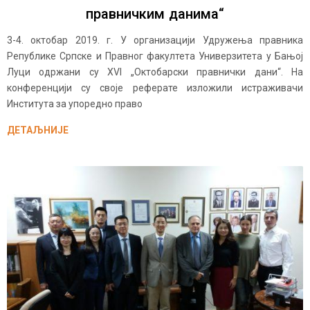
правничким данима“
3-4. октобар 2019. г. У организацији Удружења правника
Републике Српске и Правног факултета Универзитета у Бањој
Луци одржани су XVI „Октобарски правнички дани“. На
конференцији су своје реферате изложили истраживачи
Института за упоредно право
ДЕТАЉНИЈЕ