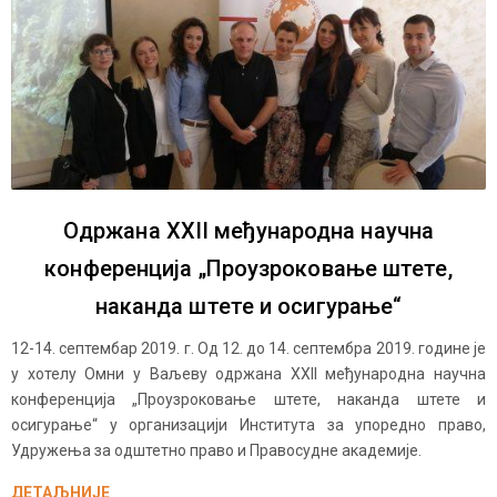
Одржана XXII међународна научна
конференција „Проузроковање штете,
наканда штете и осигурање“
12-14. септембар 2019. г. Од 12. до 14. септембра 2019. године је
у хотелу Омни у Ваљеву одржана XXII међународна научна
конференција „Проузроковање штете, наканда штете и
осигурање“ у организацији Института за упоредно право,
Удружења за одштетно право и Правосудне академије.
ДЕТАЉНИЈЕ