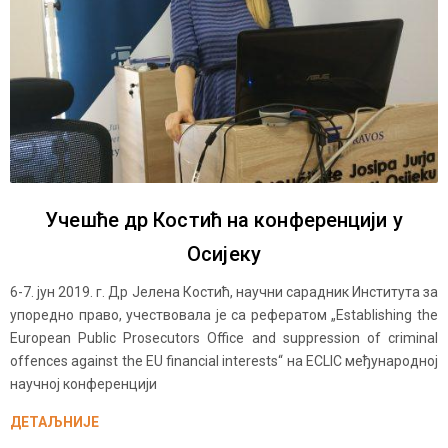
Учешће др Костић на конференцији у
Осијеку
6-7. јун 2019. г. Др Јелена Костић, научни сарадник Института за
упоредно право, учествовала је са рефератом „Establishing the
European Public Prosecutors Office and suppression of criminal
offences against the EU financial interests“ на ECLIC међународној
научној конференцији
ДЕТАЉНИЈЕ