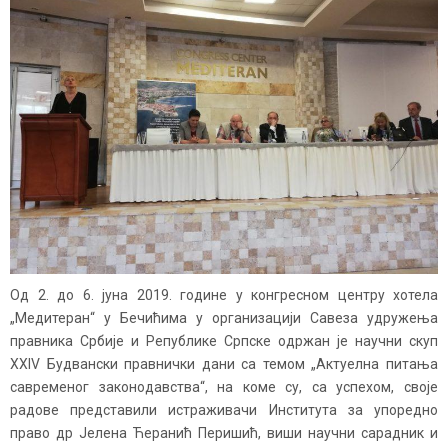
Од 2. до 6. јуна 2019. године у конгресном центру хотела
„Медитеран“ у Бечићима у организацији Савеза удружења
правника Србије и Републике Српске одржан је научни скуп
XXIV Будвански правнички дани са темом „Актуелна питања
савременог законодавства“, на коме су, са успехом, своје
радове представили истраживачи Института за упоредно
право др Јелена Ћеранић Перишић, виши научни сарадник и