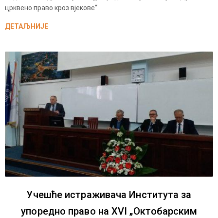
црквено право кроз вјекове“.
ДЕТАЉНИЈЕ
Учешће истраживача Института за
упоредно право на XVI „Октобарским