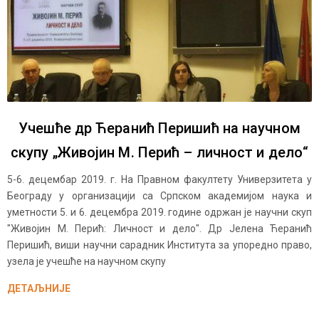
Учешће др Ћеранић Перишић на научном
скупу „Живојин М. Перић – личност и дело“
5-6. децембар 2019. г. На Правном факултету Универзитета у
Београду у организацији са Српском академијом наука и
уметности 5. и 6. децембра 2019. године одржан је научни скуп
"Живојин М. Перић: Личност и дело". Др Јелена Ћеранић
Перишић, виши научни сарадник Института за упоредно право,
узела је учешће на научном скупу
ДЕТАЉНИЈЕ