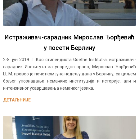
Истраживач-сарадник Мирослав Ђорђевић
у посети Берлину
2-8. јун 2019. г. Као стипендиста Goethe Institut-a, истраживач-
сарадник Института за упоредно право, Мирослав Ђорђевић
LL.M. провео је почетком јуна недељу дана у Берлину, са циљем
бољег упознавања немачких институција и историје, али и
интензивног усавршавања немачког језика.
ДЕТАЉНИЈЕ