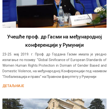
Учешће проф. др Гасми на међународној
конференцији у Румунији
23-25. мај 2019. г. Проф. др Гордана Гасми имала је уводно
излагање по позиву: "Global Sinificance of European Standards of
Women Human Rights Protection in Domain of Gender Based and
Domestic Violence, на међународној Конференцији под називом
"Глобализација и право" на Правном факултету у Румунији
ДЕТАЉНИЈЕ