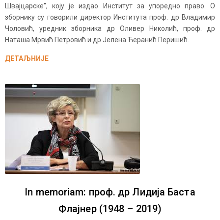
Швајцарске”, коју је издао Институт за упоредно право. О
зборнику су говорили директор Института проф. др Владимир
Чоловић, уредник зборника др Оливер Николић, проф. др
Наташа Мрвић Петровић и др Јелена Ћеранић Перишић.
ДЕТАЉНИЈЕ
In memoriam: проф. др Лидија Баста
Флајнер (1948 – 2019)