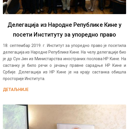
Делегација из Народне Републике Кине у
посети Институту за упоредно право
18. септембар 2019. г. Институт за упоредно право је посетила
делегација из Народне Републике Кине. На челу делегације био
је др Сун Јин из Министарства иностраних послова НР Кине. На
састанку је било речи о јачању правне сарадње НР Кине и
Србије. Делегација из НР Кине је на крају састанка обишла
просторије Института.
ДЕТАЉНИЈЕ