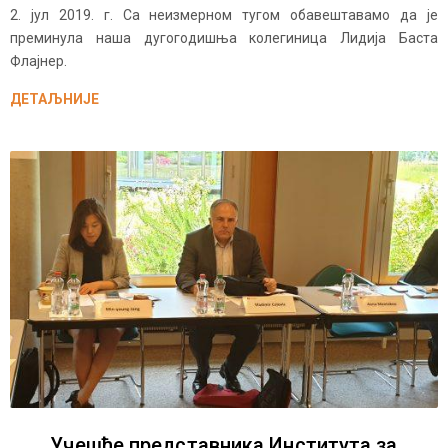
2. јул 2019. г. Са неизмерном тугом обавештавамо да је
преминула наша дугогодишња колегиница Лидија Баста
Флајнер.
ДЕТАЉНИЈЕ
Учешће представника Института за