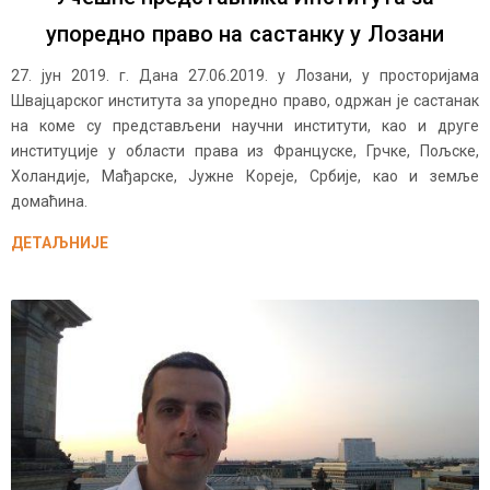
упоредно право на састанку у Лозани
27. јун 2019. г. Дана 27.06.2019. у Лозани, у просторијама
Швајцарског института за упоредно право, одржан је састанак
на коме су представљени научни институти, као и друге
институције у области права из Француске, Грчке, Пољске,
Холандије, Мађарске, Јужне Кореје, Србије, као и земље
домаћина.
ДЕТАЉНИЈЕ