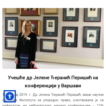
Учешће др Јелене Ћеранић Перишић на
конференцији у Варшави
19-22. мај 2019. г. Др Јелена Ћеранић Перишић, виши научни
сарадник Института за упоредно право, учествовала је са
рефератом на међународној научној конференцији - 11th