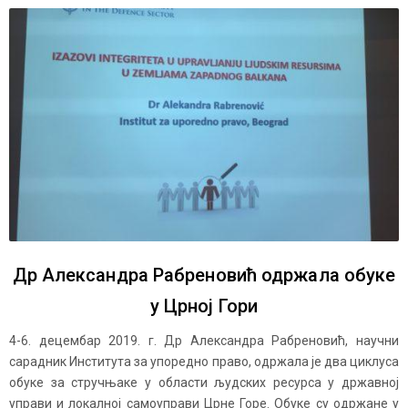
Др Александра Рабреновић одржала обуке
у Црној Гори
4-6. децембар 2019. г. Др Александра Рабреновић, научни
сарадник Института за упоредно право, одржала је два циклуса
обуке за стручњаке у области људских ресурса у државној
управи и локалној самоуправи Црне Горе. Обуке су одржане у