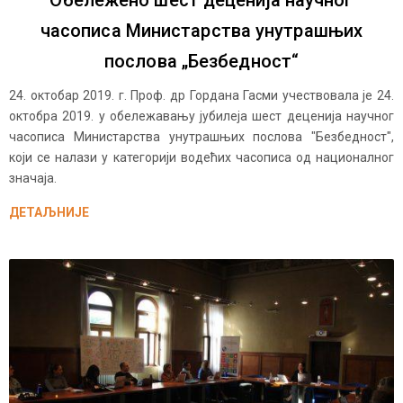
Обележено шест деценија научног
часописа Министарства унутрашњих
послова „Безбедност“
24. октобар 2019. г. Проф. др Гордана Гасми учествовала је 24.
октобра 2019. у обележавању јубилеја шест деценија научног
часописа Министарства унутрашњих послова "Безбедност",
који се налази у категорији водећих часописа од националног
значаја.
ДЕТАЉНИЈЕ