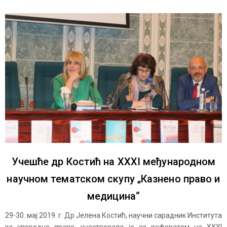
Учешће др Костић на XXXI међународном
научном тематском скупу „Казнено право и
медицина“
29-30. мај 2019. г. Др Јелена Костић, научни сарадник Института