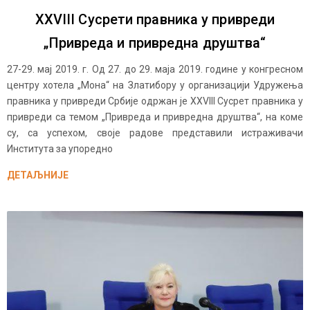
XXVIII Сусрети правника у привреди
„Привреда и привредна друштва“
27-29. мај 2019. г. Од 27. до 29. маја 2019. године у конгресном
центру хотела „Мона“ на Златибору у организацији Удружења
правника у привреди Србије одржан је XXVIII Сусрет правника у
привреди са темом „Привреда и привредна друштва“, на коме
су, са успехом, своје радове представили истраживачи
Института за упоредно
ДЕТАЉНИЈЕ