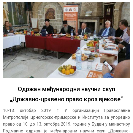
Одржан међународни научни скуп
„Државно-црквено право кроз вјекове“
10-13. октобар 2019. г. У организацији Православне
Митрополије црногорско-приморске и Института за упоредно
право од 10. до 13. октобра 2019. године у Будви у манастиру
Подмаине одржан је међународни научни скуп „Државно-