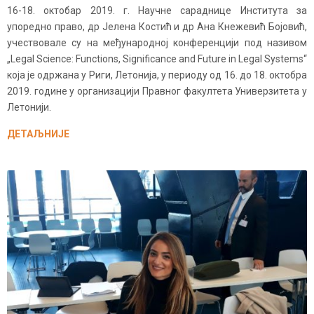
16-18. октобар 2019. г. Научне сараднице Института за
упоредно право, др Јелена Костић и др Ана Кнежевић Бојовић,
учествовале су на међународној конференцији под називом
„Legal Science: Functions, Significance and Future in Legal Systems“
која је одржана у Риги, Летонија, у периоду од 16. до 18. октобра
2019. године у организацији Правног факултета Универзитета у
Летонији.
ДЕТАЉНИЈЕ