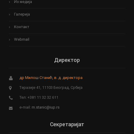
Из медија
Галерија
Контакт
Webmail
Директор
др Милош Станић, в. д. директора
Tеразије 41, 11103 Београд, Србија
Тел: +381 11 32 32 611
e-mail:
m.stanic@iup.rs
Секретаријат