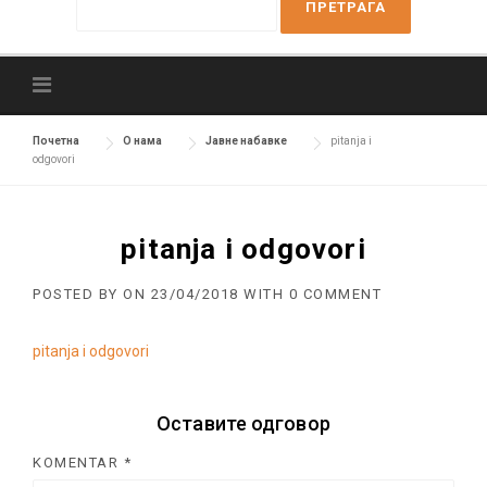
e
a
r
c
h
f
Почетна
О нама
Јавне набавке
pitanja i
odgovori
o
r
:
pitanja i odgovori
POSTED BY
ON
23/04/2018
WITH
0 COMMENT
pitanja i odgovori
Оставите одговор
KOMENTAR
*