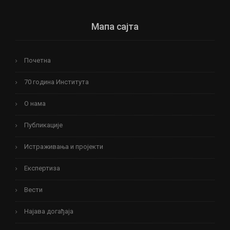
Мапа сајта
Почетна
70 година Института
О нама
Публикације
Истраживања и пројекти
Експертиза
Вести
Најава догађаја