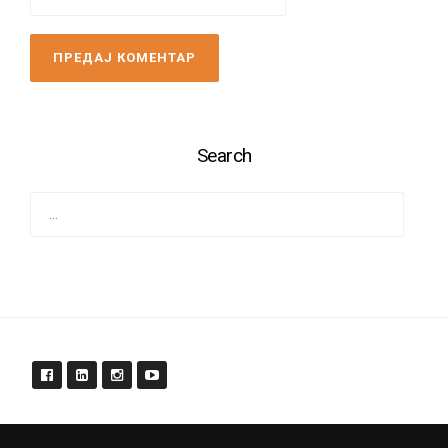
Search
Pretraga
za: