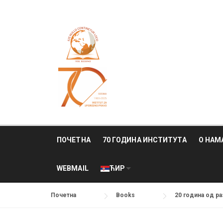
Skip
to
content
ПОЧЕТНА
70 ГОДИНА ИНСТИТУТА
О НАМ
WEBMAIL
ЋИР
Почетна
Books
20 година од р