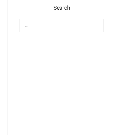
Search
Pretraga
za: