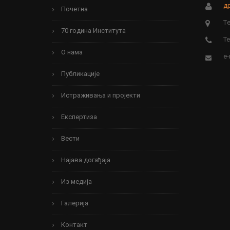
др
Почетна
Tе
70 година Института
Те
О нама
e-
Публикације
Истраживања и пројекти
Експертиза
Вести
Најава догађаја
Из медија
Галерија
Контакт