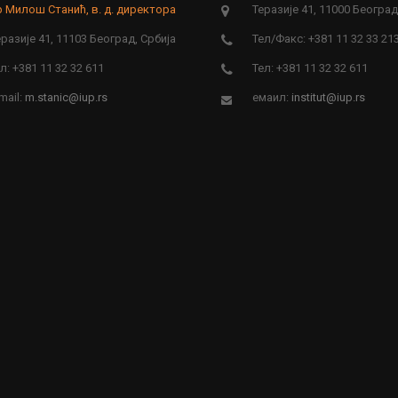
 Милош Станић, в. д. директора
Теразије 41, 11000 Београд
разије 41, 11103 Београд, Србија
Тел/Факс: +381 11 32 33 21
л: +381 11 32 32 611
Тел: +381 11 32 32 611
mail:
m.stanic@iup.rs
емаил:
institut@iup.rs