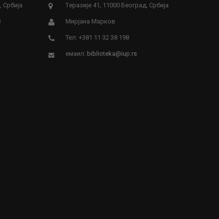
, Србија
Tеразије 41, 11000 Београд, Србија
3
Мирјана Марков
Тел: +381 11 32 38 198
емаил:
biblioteka@iup.rs