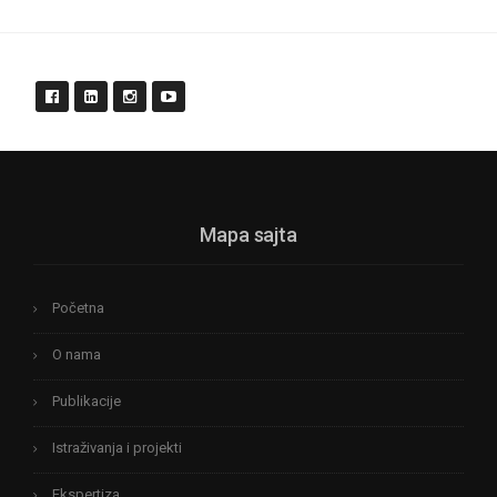
Mapa sajta
Početna
O nama
Publikacije
Istraživanja i projekti
Ekspertiza