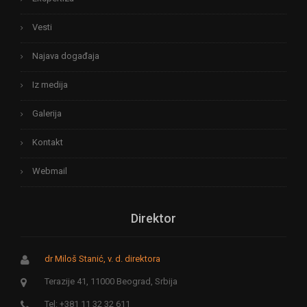
Vesti
Najava događaja
Iz medija
Galerija
Kontakt
Webmail
Direktor
dr Miloš Stanić, v. d. direktora
Terazije 41, 11000 Beograd, Srbija
Tel: +381 11 32 32 611