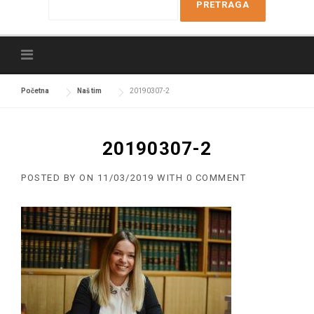
e
a
r
c
h
f
Početna
Naš tim
20190307-2
o
r
:
20190307-2
POSTED BY
ON
11/03/2019
WITH
0 COMMENT