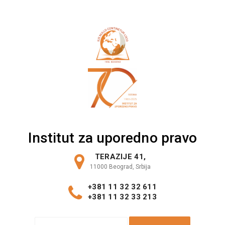
Skip
to
content
Institut za uporedno pravo
TERAZIJE 41,
11000 Beograd, Srbija
+381 11 32 32 611
+381 11 32 33 213
S