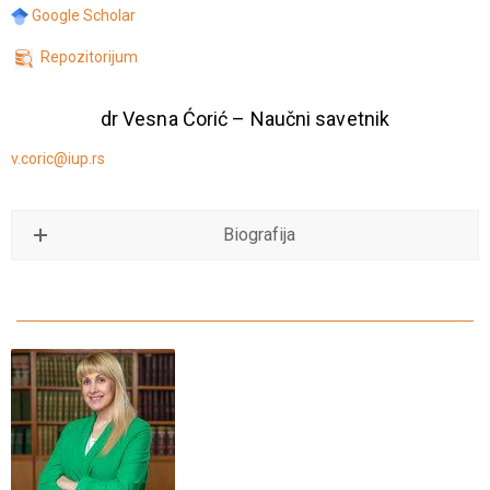
Google Scholar
Repozitorijum
dr Vesna Ćorić – Naučni savetnik
v.coric@iup.rs
Biografija