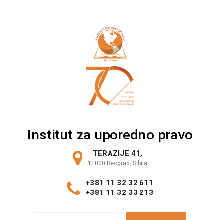
Skip
to
content
Institut za uporedno pravo
TERAZIJE 41,
11000 Beograd, Srbija
+381 11 32 32 611
+381 11 32 33 213
S