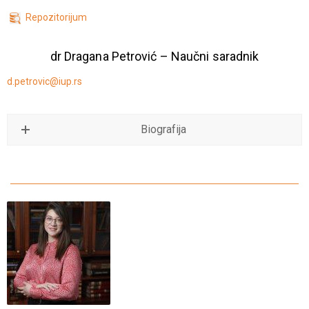
Repozitorijum
dr Dragana Petrović – Naučni saradnik
d.petrovic@iup.rs
Biografija