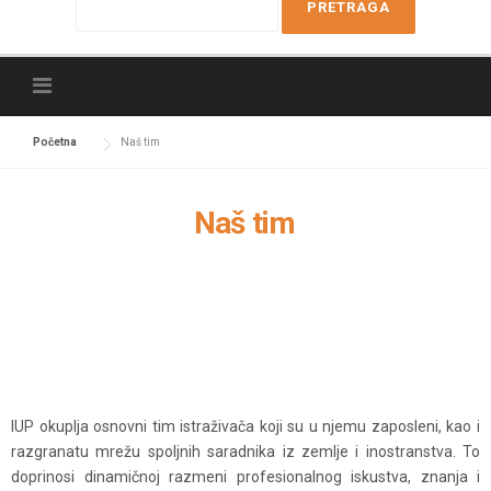
e
a
r
c
h
f
Početna
Naš tim
o
r
Naš tim
:
IUP okuplja osnovni tim istraživača koji su u njemu zaposleni, kao i
razgranatu mrežu spoljnih saradnika iz zemlje i inostranstva. To
doprinosi dinamičnoj razmeni profesionalnog iskustva, znanja i