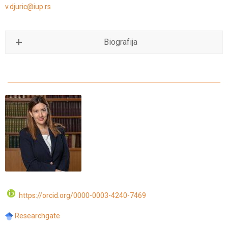
v.djuric@iup.rs
Biografija
https://orcid.org/0000-0003-4240-7469
Researchgate