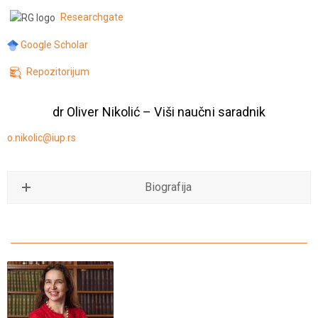
Researchgate
Google Scholar
Repozitorijum
dr Oliver Nikolić – Viši naučni saradnik
o.nikolic@iup.rs
Biografija