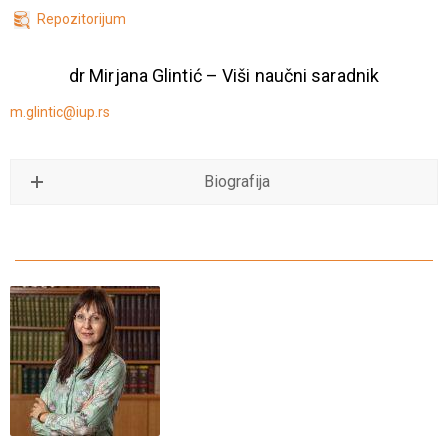
Repozitorijum
dr Mirjana Glintić – Viši naučni saradnik
m.glintic@iup.rs
Biografija